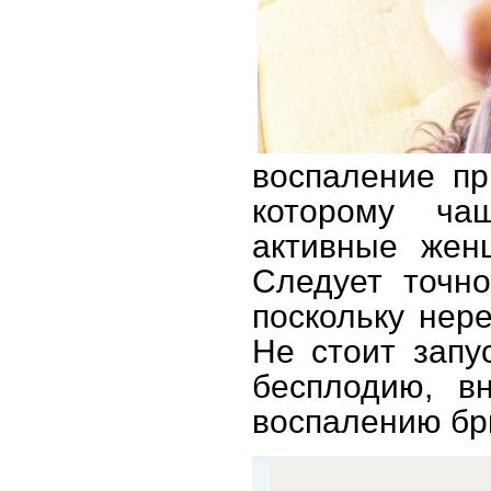
воспаление пр
которому ча
активные жен
Следует точно
поскольку нер
Не стоит запу
бесплодию, в
воспалению б