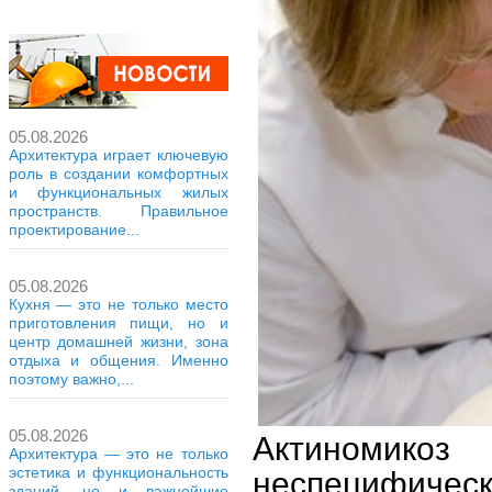
05.08.2026
Архитектура играет ключевую
роль в создании комфортных
и функциональных жилых
пространств. Правильное
проектирование...
05.08.2026
Кухня — это не только место
приготовления пищи, но и
центр домашней жизни, зона
отдыха и общения. Именно
поэтому важно,...
05.08.2026
Актиномико
Архитектура — это не только
эстетика и функциональность
неспецифическ
зданий, но и важнейшие