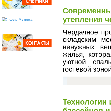
Современны
утепления 
Чердачное пр
складским ме
ненужных вещ
жилья, котор
уютной спал
гостевой зоной
Технологии 
бассейнов и