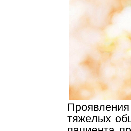
Проявления
тяжелых об
пациента п