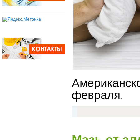
Американско
февраля.
Мазь от ал