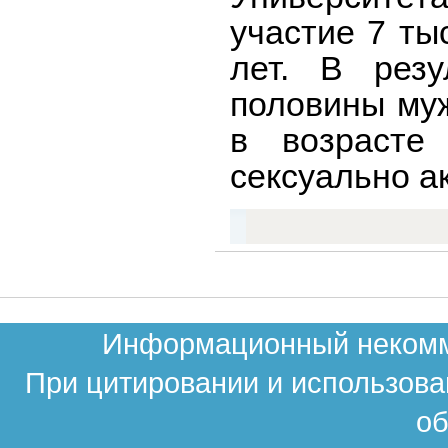
участие 7 ты
лет. В резу
половины муж
в возрасте
сексуально а
Информационный некомме
При цитировании и использова
об