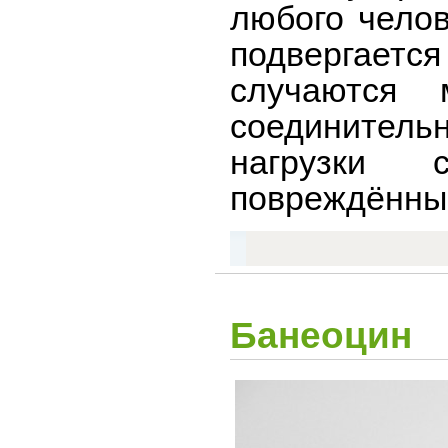
любого челов
подвергает
случаются 
соединител
нагрузки 
повреждённые
Банеоцин