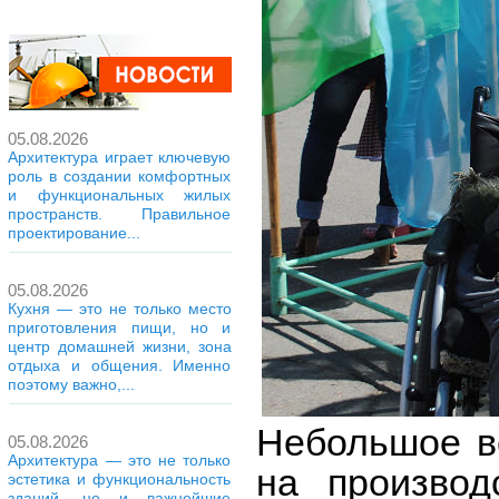
05.08.2026
Архитектура играет ключевую
роль в создании комфортных
и функциональных жилых
пространств. Правильное
проектирование...
05.08.2026
Кухня — это не только место
приготовления пищи, но и
центр домашней жизни, зона
отдыха и общения. Именно
поэтому важно,...
Небольшое в
05.08.2026
Архитектура — это не только
на производ
эстетика и функциональность
зданий, но и важнейшие