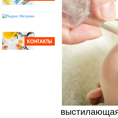
выстилающа