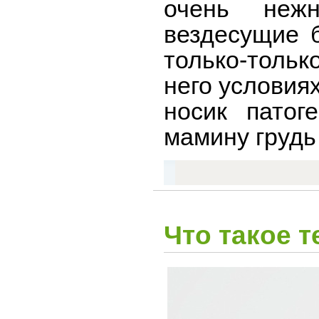
очень неж
вездесущие б
только-тольк
него условия
носик патог
мамину грудь
Что такое 