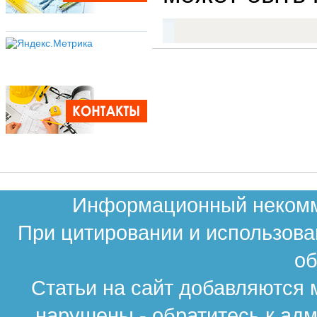
Информационный некомме
При цитировании и использова
об
Статьи на сайт добавляются 
нарушены - обратитесь к ад