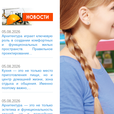
05.08.2026
Архитектура играет ключевую
роль в создании комфортных
и функциональных жилых
пространств. Правильное
проектирование...
05.08.2026
Кухня — это не только место
приготовления пищи, но и
центр домашней жизни, зона
отдыха и общения. Именно
поэтому важно,...
05.08.2026
Архитектура — это не только
эстетика и функциональность
зданий, но и важнейшие