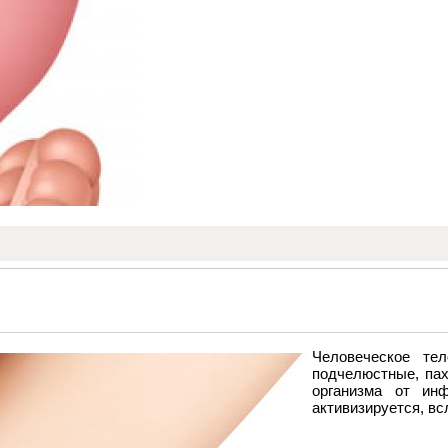
Человеческое те
подчелюстные, па
организма от ин
активизируется, вс