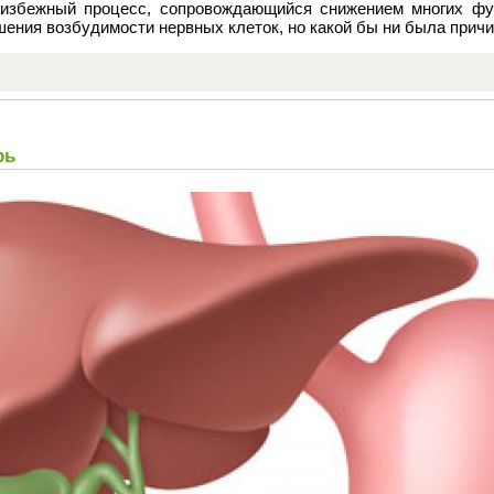
еизбежный процесс, сопровождающийся снижением многих фун
ения возбудимости нервных клеток, но какой бы ни была причин
рь