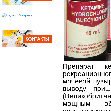
Препарат к
рекреационног
мочевой пузыр
выводу приш
(Великобрита
мощным общ
используемым 