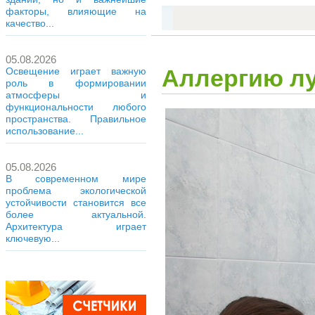
факторы, влияющие на
качество...
05.08.2026
Аллергию лу
Освещение играет важную
роль в формировании
атмосферы и
функциональности любого
пространства. Правильное
использование...
05.08.2026
В современном мире
проблема экологической
устойчивости становится все
более актуальной.
Архитектура играет
ключевую...