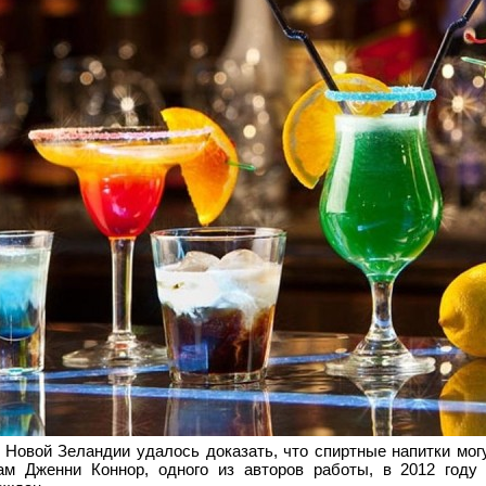
Новой Зеландии удалось доказать, что спиртные напитки могу
ам Дженни Коннор, одного из авторов работы, в 2012 году