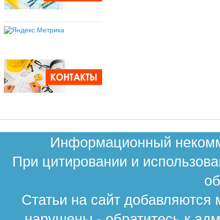
Информационный некомме
При цитировании и использова
об
Статьи на сайт добавляются 
нарушены - обратитесь к ад