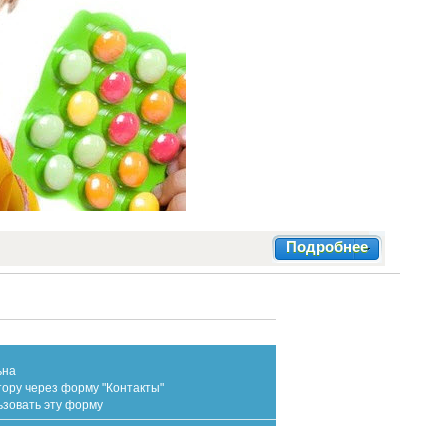
Подробнее
ьна
тору через форму "Контакты"
ьзовать эту форму