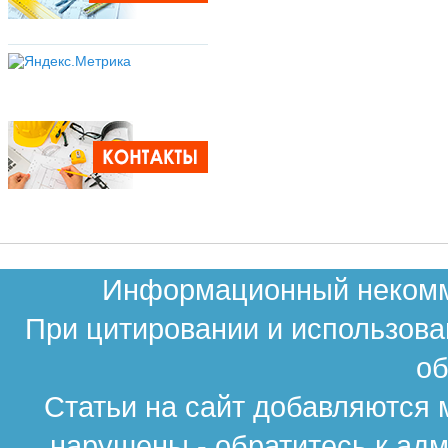
Информационный некомме
При цитировании и использова
об
Статьи на сайт добавляются 
нарушены - обратитесь к ад