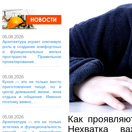
05.08.2026
Архитектура играет ключевую
роль в создании комфортных
и функциональных жилых
пространств. Правильное
проектирование...
05.08.2026
Кухня — это не только место
приготовления пищи, но и
центр домашней жизни, зона
отдыха и общения. Именно
поэтому важно,...
Как проявляю
05.08.2026
Архитектура — это не только
Нехватка ва
эстетика и функциональность
зданий, но и важнейшие