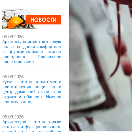
05.08.2026
Архитектура играет ключевую
роль в создании комфортных
и функциональных жилых
пространств. Правильное
проектирование...
05.08.2026
Кухня — это не только место
приготовления пищи, но и
центр домашней жизни, зона
отдыха и общения. Именно
поэтому важно,...
05.08.2026
Архитектура — это не только
эстетика и функциональность
зданий, но и важнейшие