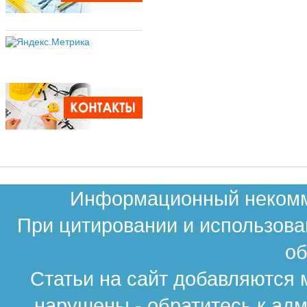
Информационный некомме
При цитировании и использова
об
Статьи на сайт добавляются 
нарушены - обратитесь к ад