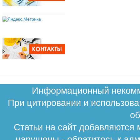
Информационный некомме
При цитировании и использова
об
Статьи на сайт добавляются 
нарушены - обратитесь к ад