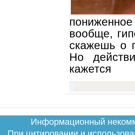
пониженное 
вообще, гип
скажешь о г
Но действи
кажется
Информационный некомме
При цитировании и использова