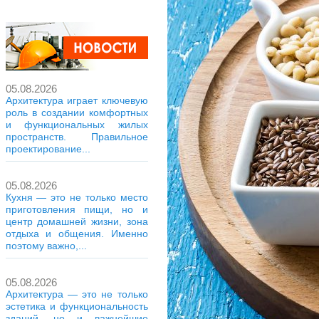
05.08.2026
Архитектура играет ключевую
роль в создании комфортных
и функциональных жилых
пространств. Правильное
проектирование...
05.08.2026
Кухня — это не только место
приготовления пищи, но и
центр домашней жизни, зона
отдыха и общения. Именно
поэтому важно,...
05.08.2026
Архитектура — это не только
эстетика и функциональность
зданий, но и важнейшие