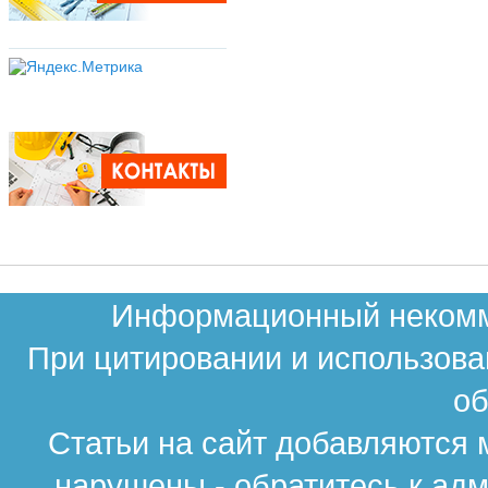
Информационный некомме
При цитировании и использова
об
Статьи на сайт добавляются 
нарушены - обратитесь к ад