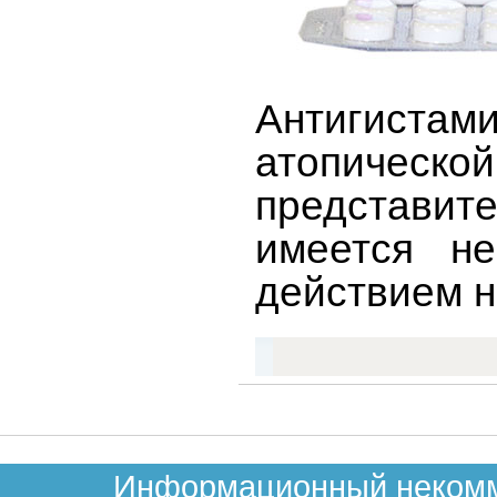
Антигиста
атопическ
представит
имеется н
действием н
Информационный некомме