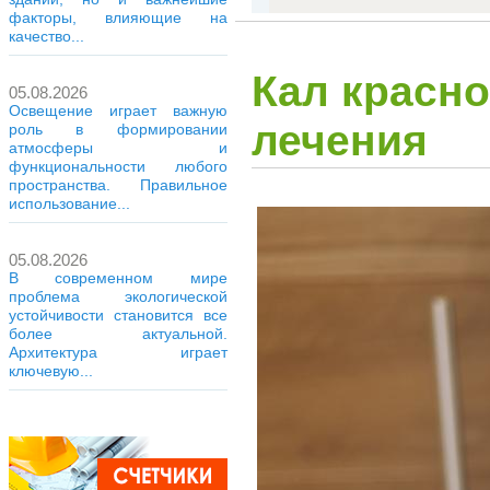
факторы, влияющие на
качество...
Кал красно
05.08.2026
Освещение играет важную
лечения
роль в формировании
атмосферы и
функциональности любого
пространства. Правильное
использование...
05.08.2026
В современном мире
проблема экологической
устойчивости становится все
более актуальной.
Архитектура играет
ключевую...