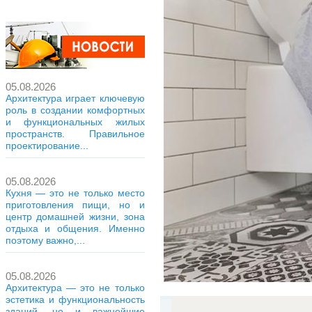
05.08.2026
Архитектура играет ключевую
роль в создании комфортных
и функциональных жилых
пространств. Правильное
проектирование...
05.08.2026
Кухня — это не только место
приготовления пищи, но и
центр домашней жизни, зона
отдыха и общения. Именно
поэтому важно,...
05.08.2026
Архитектура — это не только
эстетика и функциональность
зданий, но и важнейшие