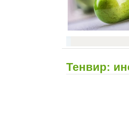
Тенвир: и