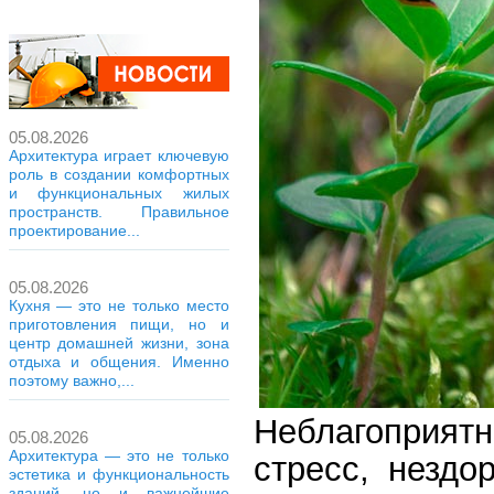
05.08.2026
Архитектура играет ключевую
роль в создании комфортных
и функциональных жилых
пространств. Правильное
проектирование...
05.08.2026
Кухня — это не только место
приготовления пищи, но и
центр домашней жизни, зона
отдыха и общения. Именно
поэтому важно,...
Неблагоприятн
05.08.2026
Архитектура — это не только
стресс, незд
эстетика и функциональность
зданий, но и важнейшие