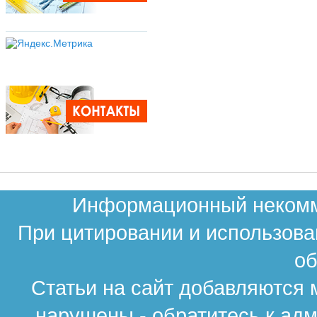
Информационный некомме
При цитировании и использова
об
Статьи на сайт добавляются 
нарушены - обратитесь к ад