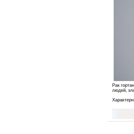
Рак горта
людей, зл
Характерн