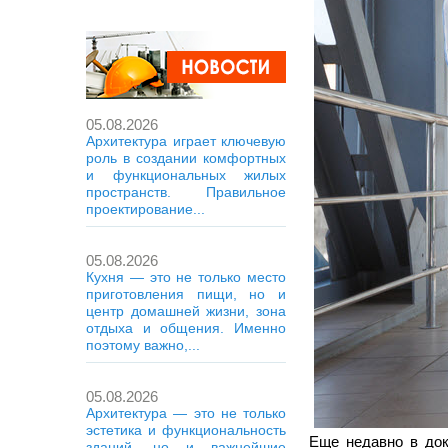
05.08.2026
Архитектура играет ключевую
роль в создании комфортных
и функциональных жилых
пространств. Правильное
проектирование...
05.08.2026
Кухня — это не только место
приготовления пищи, но и
центр домашней жизни, зона
отдыха и общения. Именно
поэтому важно,...
05.08.2026
Архитектура — это не только
эстетика и функциональность
Еще недавно в док
зданий, но и важнейшие