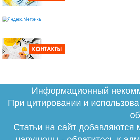
Информационный некомме
При цитировании и использова
об
Статьи на сайт добавляются 
нарушены - обратитесь к ад