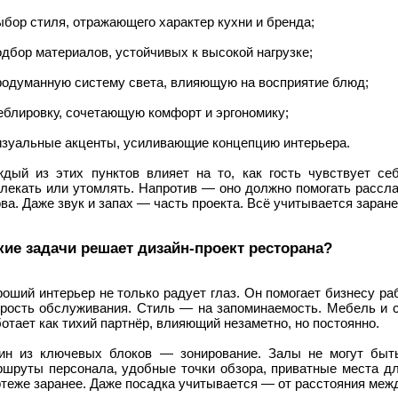
ыбор стиля, отражающего характер кухни и бренда;
одбор материалов, устойчивых к высокой нагрузке;
продуманную систему света, влияющую на восприятие блюд;
еблировку, сочетающую комфорт и эргономику;
визуальные акценты, усиливающие концепцию интерьера.
ждый из этих пунктов влияет на то, как гость чувствует се
влекать или утомлять. Напротив — оно должно помогать рассла
ва. Даже звук и запах — часть проекта. Всё учитывается заране
кие задачи решает дизайн-проект ресторана?
оший интерьер не только радует глаз. Он помогает бизнесу ра
орость обслуживания. Стиль — на запоминаемость. Мебель и с
отает как тихий партнёр, влияющий незаметно, но постоянно.
ин из ключевых блоков — зонирование. Залы не могут быт
ршруты персонала, удобные точки обзора, приватные места дл
теже заранее. Даже посадка учитывается — от расстояния межд