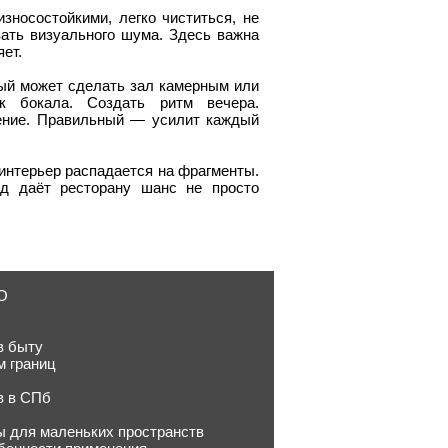
носостойкими, легко чиститься, не
вать визуального шума. Здесь важна
ет.
орый может сделать зал камерным или
ск бокала. Создать ритм вечера.
ение. Правильный — усилит каждый
 интерьер распадается на фрагменты.
д даёт ресторану шанс не просто
ЛО
в быту
м границ
в в СПб
ы для маленьких пространств