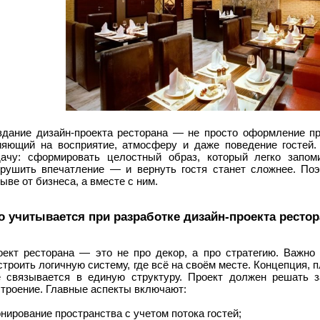
здание дизайн-проекта ресторана — не просто оформление пр
ияющий на восприятие, атмосферу и даже поведение гостей.
дачу: сформировать целостный образ, который легко запо
зрушить впечатление — и вернуть гостя станет сложнее. По
ыве от бизнеса, а вместе с ним.
о учитывается при разработке дизайн-проекта ресто
оект ресторана — это не про декор, а про стратегию. Важно 
троить логичную систему, где всё на своём месте. Концепция,
ё связывается в единую структуру. Проект должен решать з
строение. Главные аспекты включают:
онирование пространства с учетом потока гостей;