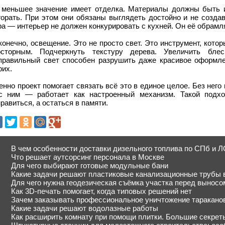
 меньшее значение имеет отделка. Материалы должны быть из
горать. При этом они обязаны выглядеть достойно и не созда
а — интерьер не должен конкурировать с кухней. Он её обрамля
конечно, освещение. Это не просто свет. Это инструмент, кот
осторным. Подчеркнуть текстуру дерева. Увеличить бле
правильный свет способен разрушить даже красивое оформл
рих.
нно проект помогает связать всё это в единое целое. Без него
с ним — работает как настроенный механизм. Такой подхо
равиться, а остаться в памяти.
В чем особенности доставки дизельного топлива по СПб и 
Что решает аутсорсинг персонала в Москве
Для чего выбирают готовые модульные бани
Какие задачи решают пластиковые канализационные трубы 
Для чего нужна геодезическая съёмка участка перед выносо
Как 3D-печать помогает, когда типовых решений нет
Зачем заказывать профессиональное уничтожение таракано
Какие задачи решают водолазные работы
Как расширить комнату при помощи плитки. Большие секрет