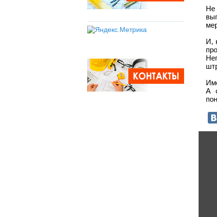
Не
вы
мер
И, 
пр
Не
шт
Име
А 
пон