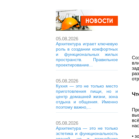
05.08.2026
Архитектура играет ключевую
роль в создании комфортных
и функциональных жилых
Со
пространств. Правильное
вл
проектирование...
за
ра
отр
05.08.2026
Кухня — это не только место
приготовления пищи, но и
Чт
центр домашней жизни, зона
отдыха и общения. Именно
поэтому важно,...
Пр
выс
вс
05.08.2026
на
Архитектура — это не только
эстетика и функциональность
• з
зданий, но и важнейшие