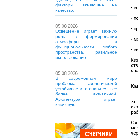
факторы, влияющие на
• в
качество...
• п
05.08.2026
• 
Освещение играет важную
роль в формировании
• м
атмосферы и
функциональности любого
• 
пространства. Правильное
использование...
Ка
от
сно
05.08.2026
В современном мире
проблема экологической
Ка
устойчивости становится все
более актуальной.
Архитектура играет
Хор
ключевую...
ск
раб
Од
ма
чер