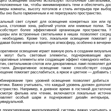
щего освещения обычно используют потолочные светильники,
сположенные так, чтобы минимизировать тени и обеспечить до
змеры комнаты, высоту потолков и стиль интерьера при выбо
бы оно было гармоничным и не перегружало пространство.
кальный свет служит для освещения конкретных зон или пре
дыха, столовая зона, рабочий уголок или книжные полки. Та
особствует более эффективной организации пространства. 
ршеры или встроенные светильники в нишах позволяют сосред
о необходимо. Кроме того, локальное освещение помогает у
давая более мягкую и приятную атмосферу, особенно в вечерне
оративное освещение играет важную роль в создании визуальн
о могут быть световые элементы, подчеркивающие архит
коративные элементы или создающие эффект «звездного неба».
тин, светильников-спотов или декоративных ламп позволяет д
стиля. Декоративное освещение также способствует созд
ещение помогает расслабиться, а яркое и цветное — добавить э
мбинирование трех уровней освещения позволяет добиться
тетики. Важно учитывать, что каждый уровень должен дополня
остранство. Например, в дневное время в гостиной достаточн
осмотре фильма или чтении, включаются локальные источни
бавляет особый шарм и подчеркивает дизайн интерьера,
дивидуальной.
и проектировании многоуровневой системы важно учитывать не