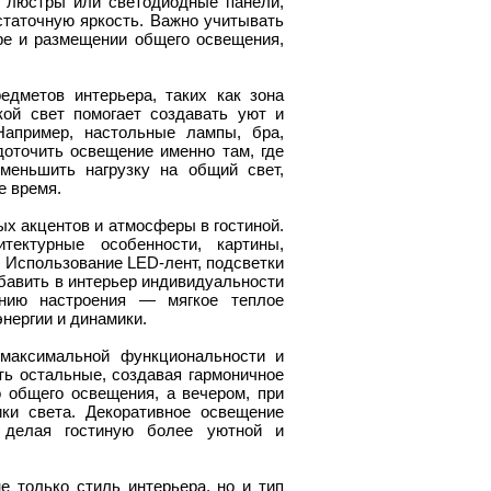
 люстры или светодиодные панели,
статочную яркость. Важно учитывать
ре и размещении общего освещения,
дметов интерьера, таких как зона
кой свет помогает создавать уют и
Например, настольные лампы, бра,
оточить освещение именно там, где
меньшить нагрузку на общий свет,
е время.
ых акцентов и атмосферы в гостиной.
ектурные особенности, картины,
 Использование LED-лент, подсветки
обавить в интерьер индивидуальности
анию настроения — мягкое теплое
нергии и динамики.
 максимальной функциональности и
ть остальные, создавая гармоничное
о общего освещения, а вечером, при
ки света. Декоративное освещение
 делая гостиную более уютной и
 только стиль интерьера, но и тип