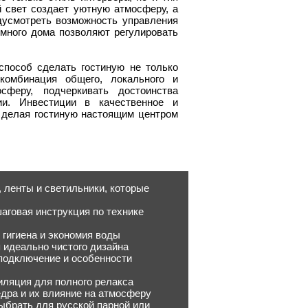
 свет создает уютную атмосферу, а
усмотреть возможность управления
ного дома позволяют регулировать
пособ сделать гостиную не только
комбинация общего, локального и
сферу, подчеркивать достоинства
ии. Инвестиции в качественное и
 делая гостиную настоящим центром
 ленты и светильники, которые
аговая инструкция по технике
 гигиена и экономия воды
я идеально чистого дизайна
 подключение и особенности
иляция для полного релакса
едра и их влияние на атмосферу
выбрать для русской парной или