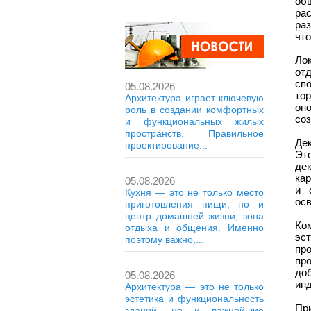
об
ра
ра
что
Ло
от
сп
05.08.2026
то
Архитектура играет ключевую
он
роль в создании комфортных
соз
и функциональных жилых
пространств. Правильное
Дек
проектирование...
Эт
де
кар
05.08.2026
и 
Кухня — это не только место
осв
приготовления пищи, но и
центр домашней жизни, зона
Ко
отдыха и общения. Именно
эс
поэтому важно,...
пр
пр
до
05.08.2026
ин
Архитектура — это не только
эстетика и функциональность
Пр
зданий, но и важнейшие