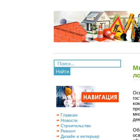
М
Найти
л
Ос
го
ко
пр
мн
Главная
де
Новости
Строительство
Об
Ремонт
осв
Дизайн и интерьер