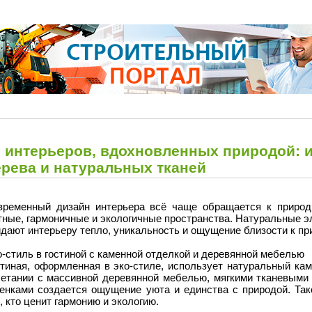
0 интерьеров, вдохновленных природой: 
ерева и натуральных тканей
временный дизайн интерьера всё чаще обращается к природ
тные, гармоничные и экологичные пространства. Натуральные э
дают интерьеру тепло, уникальность и ощущение близости к пр
-стиль в гостиной с каменной отделкой и деревянной мебелью
стиная, оформленная в эко-стиле, использует натуральный кам
четании с массивной деревянной мебелью, мягкими тканевым
тенками создается ощущение уюта и единства с природой. Так
, кто ценит гармонию и экологию.