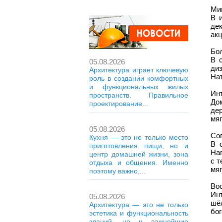
Ми
В 
де
акц
Бо
В 
05.08.2026
ди
Архитектура играет ключевую
На
роль в создании комфортных
и функциональных жилых
Инт
пространств. Правильное
До
проектирование...
де
мяг
05.08.2026
Со
Кухня — это не только место
В 
приготовления пищи, но и
На
центр домашней жизни, зона
с 
отдыха и общения. Именно
мяг
поэтому важно,...
Вос
Инт
05.08.2026
шё
Архитектура — это не только
бог
эстетика и функциональность
зданий, но и важнейшие