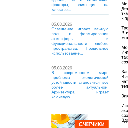
Ми
факторы, влияющие на
Де
качество...
тк
к п
05.08.2026
Тро
Освещение играет важную
В 
роль в формировании
мот
атмосферы и
функциональности любого
Мо
пространства. Правильное
Ин
использование...
та
со
05.08.2026
За
В современном мире
В э
проблема экологической
на
устойчивости становится все
теп
более актуальной.
Архитектура играет
За
ключевую...
Ис
эко
со
Вд