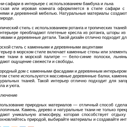
ни-сафари в интерьере с использованием бамбука и льна
тская или игровая комната оформляется в стиле сафари с
анями и деревянной мебелью. Натуральные материалы создают
рироде.
пический стиль с использованием ротанга и тропических тканей
интерьере преобладают плетеные кресла из ротанга, шторы из
ивами и деревянные детали. Такой дизайн отлично подходит дл
рской стиль с каменными и деревянными акцентами
терьер в морском стиле включает каменные стены или элемент
кже ткани в морской палитре — бело-синие полоски, льня
здают ощущение свежести и свободы.
городный дом с каменными фасадами и деревянным интерьером
том стиле используются массивные деревянные балки, каменны
туральных тканей. Такой интерьер отлично подходит для заг
ла и уюта.
ключение
пользование природных материалов — отличный способ сдела
логичным. Камень, дерево и натуральные ткани не только прекр
здают уникальную атмосферу, которая способствует отдых
охновляйтесь природой, выбирайте материалы и создавайте инт