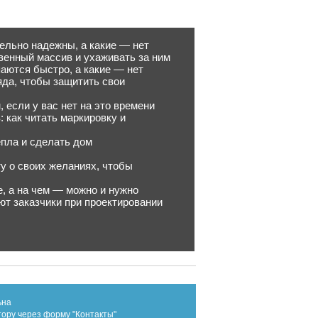
ельно надежны, а какие — нет
твенный массив и ухаживать за ним
аются быстро, а какие — нет
яда, чтобы защитить свои
 если у вас нет на это времени
 как читать маркировку и
епла и сделать дом
ту о своих желаниях, чтобы
е, а на чем — можно и нужно
ют заказчики при проектировании
ьна
тору через форму "Контакты"