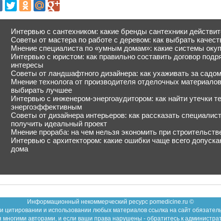
Интервью с сантехником: какие бренды сантехники действит
Советы от мастера по работе с деревом: как выбрать качес
Мнение специалиста по «умным домам»: какие системы окуп
Интервью с юристом: как правильно составить договор подр
интересы
Советы от ландшафтного дизайнера: как ухаживать за садом,
Мнение технолога от производителя отделочных материалов:
выбирать лучшее
Интервью с инженером-энергоаудитором: как найти утечки т
энергоэффективным
Советы от дизайнера интерьеров: как рассказать специалис
получить идеальный проект
Мнение прораба: на чем нельзя экономить при строительств
Интервью с архитектором: какие ошибки чаще всего допуска
дома
Информационный некоммерческий ресурс pomedicine.ru ©
и цитировании и использовании любых материалов ссылка на сайт обязател
 многими авторами, и если ваши права нарушены - обратитесь к администра