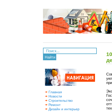
1
Найти
д
Со
ую
при
Эко
Главная
Го
Новости
со
Строительство
от
Ремонт
тех
Дизайн и интерьер