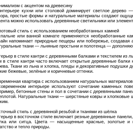
нимализм с акцентом на древесину
интерьере кухни или столовой доминирует светлое дерево 
кора, простые формы и натуральные материалы создают ощущен
ента можно использовать деревянные светильники или элемент
лотовый стиль с использованием необработанных камней
спальне или ванной комнате применяются необработанные кам
зайн напоминает природные пещеры или побережье, создавая а
туральные ткани — льняные простыни и полотенца — дополняют
ерьер в стиле кантри с деревянными балками и текстилем из л
м в стиле кантри часто включает открытые деревянные балки н
рева. Ткани из льна и хлопка, пледы и декоративные подушки 
кие бежевые, зелёные и коричневые оттенки.
временная квартира с использованием натуральных материалов
современном интерьере используют сочетание каменных пове
пример, бетонные стены и пол в сочетании с деревянными пан
теплотой. Натуральные ткани — шерстяные ковры и хлопковые 
ким.
точный стиль с деревянной резьбой и тканями из шёлка
ерьер в восточном стиле включает резные деревянные панели, 
лка или ситца. Цвета — насыщенные красные, золотые и 
атство и тепло природы.