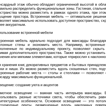
нсардный этаж обычно обладает ограниченной высотой в обла
вильно распределить функциональные зоны. Гостиная, спальня
остранства можно разместить в рамках одного этажа, при это
ущение простора. Встроенная мебель — оптимальное решение
воляет максимально использовать доступное пространство, ск
лее аккуратным.
пользование встроенной мебели
троенная мебель идеально подходит для мансарды благодаря
клонные стены и экономить место. Например, встроенны
полненные по индивидуальному проекту, позволяют скрыть
нимая дополнительного пространства. Также можно установить
нения или мягкими элементами, которые «приросли» к наклонно
я хранения книг, декоративных предметов и бытовых принадлеж
лки и ниши. Их можно разместить вдоль скошенных стен, подч
троенные рабочие места — столы и стеллажи — позволяют с
нсарду максимально функциональной.
вещение: создание уюта и акцентов
амотное освещение — важная часть интерьера мансарды. 
пользовать разные источники света, чтобы обеспечить рав
хитектурные особенности. Основное освещение — это потол
етодиодные ленты, размещенные вдоль наклонных поверх