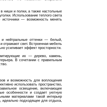
в ниши и полки, а также настольные
голки. Использование теплого света
е источники — возможность менять
 и нейтральные оттенки — белый,
и отражают свет. Встроенная мебель
ьно усиливает эффект просторности.
митирующие их — дерево, камень,
терьера. В сочетании с правильным
тво.
зов и возможность для воплощения
ктивно использовать пространство,
Правильное освещение, включающее
ные особенности и создает уютную
ьными материалами такой интерьер
, идеально подходящее для отдыха,