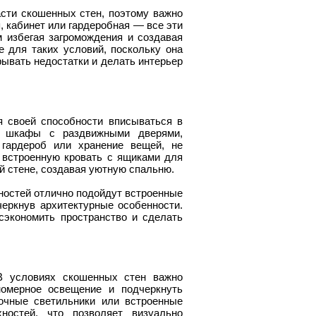
сти скошенных стен, поэтому важно
, кабинет или гардеробная — все эти
м избегая загромождения и создавая
 для таких условий, поскольку она
рывать недостатки и делать интерьер
 своей способности вписываться в
е шкафы с раздвижными дверями,
 гардероб или хранение вещей, не
 встроенную кровать с ящиками для
й стене, создавая уютную спальню.
ностей отлично подойдут встроенные
еркнув архитектурные особенности.
экономить пространство и сделать
В условиях скошенных стен важно
номерное освещение и подчеркнуть
очные светильники или встроенные
ностей, что позволяет визуально