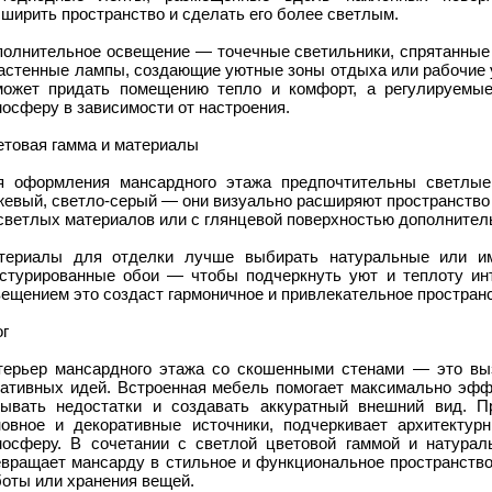
ширить пространство и сделать его более светлым.
полнительное освещение — точечные светильники, спрятанные 
настенные лампы, создающие уютные зоны отдыха или рабочие у
может придать помещению тепло и комфорт, а регулируемы
осферу в зависимости от настроения.
етовая гамма и материалы
я оформления мансардного этажа предпочтительны светлые
жевый, светло-серый — они визуально расширяют пространство 
светлых материалов или с глянцевой поверхностью дополнител
териалы для отделки лучше выбирать натуральные или и
кстурированные обои — чтобы подчеркнуть уют и теплоту ин
ещением это создаст гармоничное и привлекательное пространс
ог
терьер мансардного этажа со скошенными стенами — это вы
еативных идей. Встроенная мебель помогает максимально эффе
рывать недостатки и создавать аккуратный внешний вид. 
новное и декоративные источники, подчеркивает архитектур
мосферу. В сочетании с светлой цветовой гаммой и натурал
евращает мансарду в стильное и функциональное пространство
боты или хранения вещей.