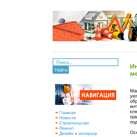
И
Найти
м
Ма
ую
об
ин
кл
Главная
гр
Новости
под
Строительство
Ремонт
Ос
Дизайн и интерьер