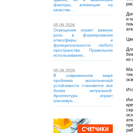
рас
факторы, влияющие на
качество...
До
и 
по
05.08.2026
атм
Освещение играет важную
роль в формировании
Цв
атмосферы и
функциональности любого
Дл
пространства. Правильное
бе
использование...
из 
Ма
05.08.2026
те
В современном мире
осв
проблема экологической
устойчивости становится все
Ит
более актуальной.
Архитектура играет
Ин
ключевую...
кр
ск
ос
ат
пр
ра