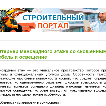
нтерьер мансардного этажа со скошенным
ебель и освещение
нсардный этаж — это уникальное пространство, которое пр
тным и функциональным уголком дома. Особенность таки
разующие наклонные поверхности кровли, что создает опред
терьера, но одновременно открывает широкие возможности 
ючевых аспектов успешного дизайна мансарды является ис
амотное освещение, которые позволяют максимально эффект
черкнуть его характерные особенности.
обенности планировки и зонирования