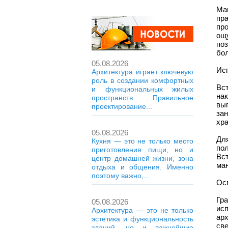
Ма
пра
пр
ощ
поз
бо
05.08.2026
Ис
Архитектура играет ключевую
роль в создании комфортных
Вс
и функциональных жилых
на
пространств. Правильное
вы
проектирование...
за
хра
05.08.2026
Дл
Кухня — это не только место
по
приготовления пищи, но и
Вс
центр домашней жизни, зона
ма
отдыха и общения. Именно
поэтому важно,...
Ос
Гр
05.08.2026
ис
Архитектура — это не только
ар
эстетика и функциональность
св
зданий, но и важнейшие