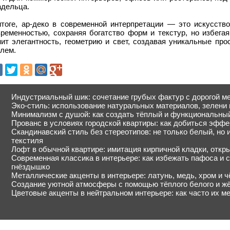
адельца.
итоге, ар-деко в современной интерпретации — это искусств
временностью, сохраняя богатство форм и текстур, но избегая
нит элегантность, геометрию и свет, создавая уникальные про
илем.
Индустриальный шик: сочетание грубых фактур с дорогой м
Эко-стиль: использование натуральных материалов, зелени 
Минимализм с душой: как создать тёплый и функциональны
Прованс в условиях городской квартиры: как добиться эффе
Скандинавский стиль без стереотипов: не только белый, но 
текстиля
Лофт в обычной квартире: имитация кирпичной кладки, отк
Современная классика в интерьере: как избежать пафоса и 
гнёздышко
Металлические акценты в интерьере: латунь, медь, хром и 
Создание уютной атмосферы с помощью тёплого белого и жё
Цветовые акценты в нейтральном интерьере: как часто их ме