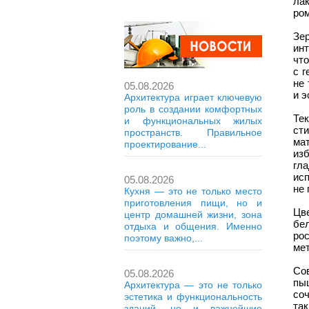
ла
ром
Зе
ин
чт
с 
не 
05.08.2026
и э
Архитектура играет ключевую
роль в создании комфортных
Те
и функциональных жилых
ст
пространств. Правильное
ма
проектирование...
из
гл
ис
05.08.2026
не 
Кухня — это не только место
приготовления пищи, но и
Цв
центр домашней жизни, зона
бе
отдыха и общения. Именно
ро
поэтому важно,...
мет
Сов
05.08.2026
пыш
Архитектура — это не только
со
эстетика и функциональность
та
зданий, но и важнейшие