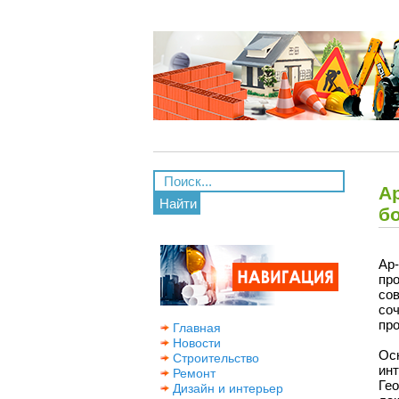
Ар
Найти
б
Ар
пр
со
со
про
Главная
Новости
Ос
Строительство
ин
Ремонт
Ге
Дизайн и интерьер