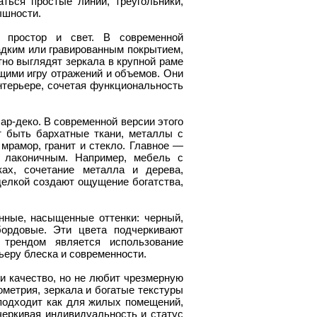
ться простые линии, треугольники,
ышности.
 простор и свет. В современной
адким или гравированным покрытием,
но выглядят зеркала в крупной раме
щими игру отражений и объемов. Они
интерьере, сочетая функциональность
р-деко. В современной версии этого
т быть бархатные ткани, металлы с
мрамор, гранит и стекло. Главное —
и лаконичным. Например, мебель с
ах, сочетание металла и дерева,
делкой создают ощущение богатства,
нные, насыщенные оттенки: черный,
бордовые. Эти цвета подчеркивают
трендом является использование
ьеру блеска и современности.
 и качество, но не любит чрезмерную
ометрия, зеркала и богатые текстуры
подходит как для жилых помещений,
черкивая индивидуальность и статус