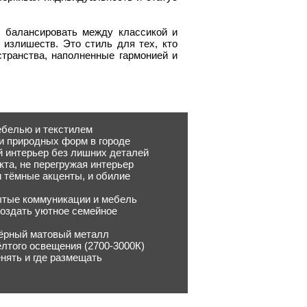
о балансировать между классикой и
 излишеств. Это стиль для тех, кто
странства, наполненные гармонией и
ебелью и текстилем
и природных форм в городе
й интерьер без лишних деталей
кта, не перегружая интерьер
и тёмные акценты, и обилие
рытые коммуникации и мебель
создать уютное семейное
чёрный матовый металл
лтого освещения (2700-3000К)
нять и где размещать