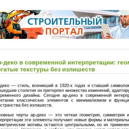
-деко в современной интерпретации: гео
огатые текстуры без излишеств
-деко — стиль, возникший в 1920-х годах и ставший символом
ошедшие столетия он претерпел множество изменений, адаптир
временного дизайна. Сегодня ар-деко в современной интерп
четание классических элементов с минимализмом и функци
странства без излишеств.
новные черты ар-деко — это четкая геометрия, симметрия и
терпретации эти элементы получают новые формы и материалы,
ометрические мотивы остаются центральными, но их примене