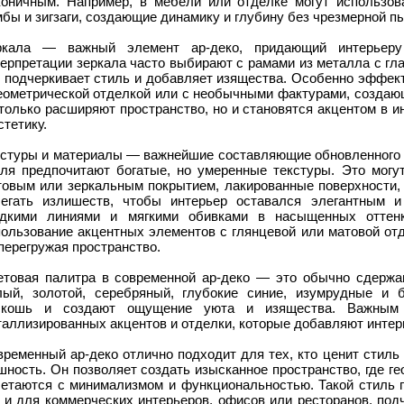
коничным. Например, в мебели или отделке могут использова
бы и зигзаги, создающие динамику и глубину без чрезмерной п
ркала — важный элемент ар-деко, придающий интерьеру
терпретации зеркала часто выбирают с рамами из металла с гл
о подчеркивает стиль и добавляет изящества. Особенно эффект
геометрической отделкой или с необычными фактурами, создаю
только расширяют пространство, но и становятся акцентом в 
стетику.
кстуры и материалы — важнейшие составляющие обновленного а
иля предпочитают богатые, но умеренные текстуры. Это могу
товым или зеркальным покрытием, лакированные поверхности, 
бегать излишеств, чтобы интерьер оставался элегантным 
адкими линиями и мягкими обивками в насыщенных оттенк
пользование акцентных элементов с глянцевой или матовой от
перегружая пространство.
етовая палитра в современной ар-деко — это обычно сдержа
лый, золотой, серебряный, глубокие синие, изумрудные и 
скошь и создают ощущение уюта и изящества. Важным 
аллизированных акцентов и отделки, которые добавляют интер
ременный ар-деко отлично подходит для тех, кто ценит стиль
ность. Он позволяет создать изысканное пространство, где ге
четаются с минимализмом и функциональностью. Такой стиль 
к и для коммерческих интерьеров, офисов или ресторанов, под