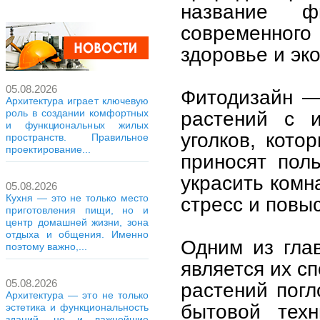
название ф
современног
здоровье и эк
05.08.2026
Фитодизайн — 
Архитектура играет ключевую
роль в создании комфортных
растений с и
и функциональных жилых
уголков, кото
пространств. Правильное
проектирование...
приносят поль
украсить комн
05.08.2026
Кухня — это не только место
стресс и повы
приготовления пищи, но и
центр домашней жизни, зона
отдыха и общения. Именно
Одним из гла
поэтому важно,...
является их с
05.08.2026
растений пог
Архитектура — это не только
бытовой техн
эстетика и функциональность
зданий, но и важнейшие