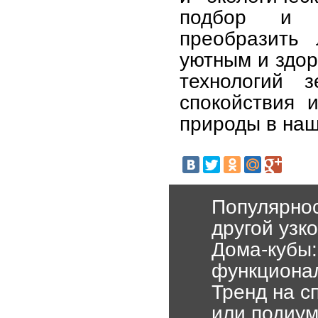
подбор и р
преобразить 
уютным и здор
технологий з
спокойствия 
природы в наш
Популярнос
другой узк
Дома-кубы:
функциона
Тренд на с
или подиу