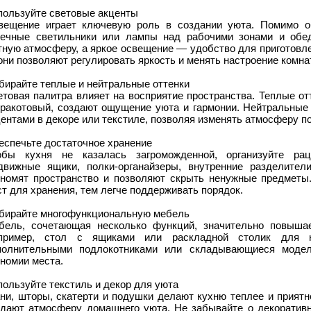
пользуйте световые акценты
вещение играет ключевую роль в создании уюта. Помимо об
чечные светильники или лампы над рабочими зонами и обед
тную атмосферу, а яркое освещение — удобство для приготовл
ни позволяют регулировать яркость и менять настроение комна
бирайте теплые и нейтральные оттенки
товая палитра влияет на восприятие пространства. Теплые от
рракотовый, создают ощущение уюта и гармонии. Нейтральные 
ентами в декоре или текстиле, позволяя изменять атмосферу п
еспечьте достаточное хранение
обы кухня не казалась загроможденной, организуйте рац
движные ящики, полки-органайзеры, внутренние разделите
ономят пространство и позволяют скрыть ненужные предметы
т для хранения, тем легче поддерживать порядок.
бирайте многофункциональную мебель
бель, сочетающая несколько функций, значительно повышае
пример, стол с ящиками или раскладной столик для 
полнительными подлокотниками или складывающиеся моде
номии места.
ользуйте текстиль и декор для уюта
ани, шторы, скатерти и подушки делают кухню теплее и приятн
здают атмосферу домашнего уюта. Не забывайте о декоративн