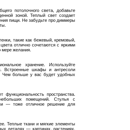
щего потолочного света, добавьте
енной зоной. Теплый свет создает
ения пищи. Не забудьте про диммеры
ты.
тенки, такие как бежевый, кремовый,
цвета отлично сочетаются с яркими
о мере желания.
иональное хранение. Используйте
ли. Встроенные шкафы и антресоли
. Чем больше у вас будет удобных
т функциональность пространства.
небольших помещений. Стулья с
ли — тоже отличное решение для
ее. Теплые ткани и мягкие элементы
ых деталях — картинах, растениях,