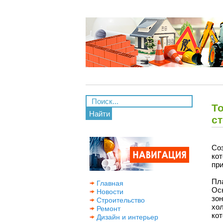
Т
Найти
с
Со
ко
при
Пл
Главная
Ос
Новости
зон
Строительство
хо
Ремонт
кот
Дизайн и интерьер