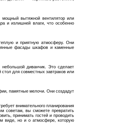
е мощный вытяжной вентилятор или
ра и излишней влаги, что особенно
теплую и приятную атмосферу. Они
евянные фасады шкафов и каменные
и небольшой диванчик. Это сделает
й стол для совместных завтраков или
ии, памятные мелочи. Они создадут
 требует внимательного планирования
ым советам, вы сможете превратить
овить, принимать гостей и проводить
м виде, но и о атмосфере, которую