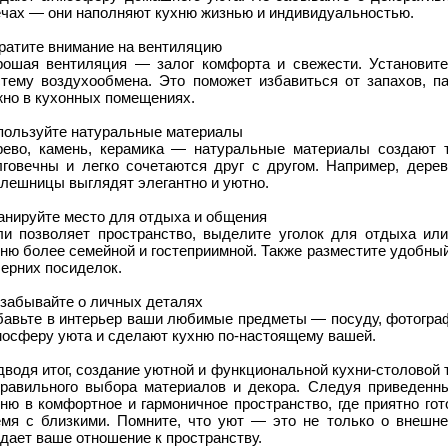
ечах — они наполняют кухню жизнью и индивидуальностью.
ратите внимание на вентиляцию
рошая вентиляция — залог комфорта и свежести. Установит
стему воздухообмена. Это поможет избавиться от запахов, па
жно в кухонных помещениях.
пользуйте натуральные материалы
рево, камень, керамика — натуральные материалы создают 
лговечны и легко сочетаются друг с другом. Например, дер
олешницы выглядят элегантно и уютно.
анируйте место для отдыха и общения
ли позволяет пространство, выделите уголок для отдыха ил
ню более семейной и гостеприимной. Также разместите удобны
ерних посиделок.
 забывайте о личных деталях
бавьте в интерьер ваши любимые предметы — посуду, фотограф
мосферу уюта и сделают кухню по-настоящему вашей.
водя итог, создание уютной и функциональной кухни-столовой
правильного выбора материалов и декора. Следуя приведенн
ню в комфортное и гармоничное пространство, где приятно гот
емя с близкими. Помните, что уют — это не только о внешне
дает ваше отношение к пространству.