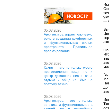
Ис
Ос
то
ую
— о
Вы
05.08.2026
Цве
Архитектура играет ключевую
те
роль в создании комфортных
акц
и функциональных жилых
пространств. Правильное
Об
проектирование...
Чт
вы
эк
05.08.2026
мес
Кухня — это не только место
приготовления пищи, но и
Вы
центр домашней жизни, зона
Ме
отдыха и общения. Именно
На
поэтому важно,...
до
эко
05.08.2026
Исп
Архитектура — это не только
Тк
эстетика и функциональность
со
зданий, но и важнейшие