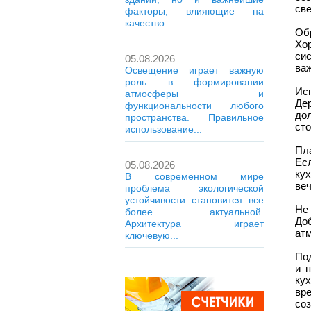
св
факторы, влияющие на
качество...
Об
Хо
си
05.08.2026
ва
Освещение играет важную
роль в формировании
Ис
атмосферы и
Де
функциональности любого
до
пространства. Правильное
ст
использование...
Пл
Ес
05.08.2026
кух
В современном мире
веч
проблема экологической
устойчивости становится все
Не
более актуальной.
До
Архитектура играет
ат
ключевую...
Под
и 
кух
вр
соз