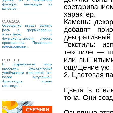
факторы, влияющие на
состаривание
качество...
характер.
Камень: деко
05.08.2026
Освещение играет важную
добавят при
роль в формировании
атмосферы и
декоративный 
функциональности любого
Текстиль: и
пространства. Правильное
использование...
текстиле — ш
или вышитыми
05.08.2026
В современном мире
ощущение уюта
проблема экологической
устойчивости становится все
2. Цветовая п
более актуальной.
Архитектура играет
ключевую...
Цвета в стил
тона. Они соз
Основные отте