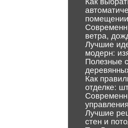
Как выбрат
автоматиче
помещени
Современн
ветра, дож
Лучшие иде
модерн: из
Полезные с
деревянных
Как правил
отделке: ш
Современн
управлени
Лучшие реш
стен и пот