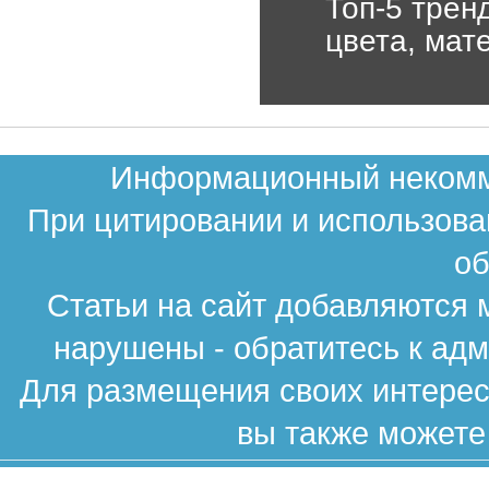
Топ-5 трен
цвета, мат
Информационный некомме
При цитировании и использова
об
Статьи на сайт добавляются 
нарушены - обратитесь к ад
Для размещения своих интересн
вы также можете