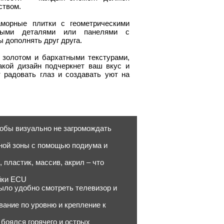
ством.
морные плитки с геометрическими
нными деталями или панелями с
 дополнять друг друга.
 золотом и бархатными текстурами,
акой дизайн подчеркнет ваш вкус и
 радовать глаз и создавать уют на
тобы визуально не загромождать
ьной зоны с помощью подиума и
пластик, массив, акрил – что
йки ECU
ыло удобно смотреть телевизор и
вание по уровню и крепление к
 боялся горячего и острых