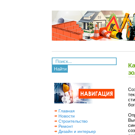
Ка
Найти
з
Со
тек
ст
бог
Главная
Оп
Новости
Вы
Строительство
си
Ремонт
со
Дизайн и интерьер