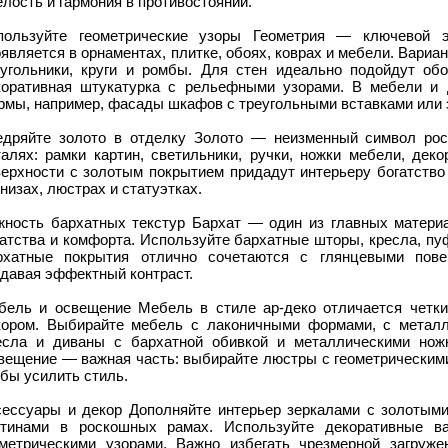
лость и гармония в противостоянии.
пользуйте геометрические узоры Геометрия — ключевой э
является в орнаментах, плитке, обоях, коврах и мебели. Вариа
еугольники, круги и ромбы. Для стен идеально подойдут об
коративная штукатурка с рельефными узорами. В мебели и д
рмы, например, фасады шкафов с треугольными вставками или з
едряйте золото в отделку Золото — неизменный символ роск
талях: рамки картин, светильники, ручки, ножки мебели, дек
верхности с золотым покрытием придадут интерьеру богатство
низах, люстрах и статуэтках.
жность бархатных текстур Бархат — один из главных матери
гатства и комфорта. Используйте бархатные шторы, кресла, п
рхатные покрытия отлично сочетаются с глянцевыми пове
здавая эффектный контраст.
бель и освещение Мебель в стиле ар-деко отличается четки
кором. Выбирайте мебель с лаконичными формами, с металл
есла и диваны с бархатной обивкой и металлическими ножк
вещение — важная часть: выбирайте люстры с геометрическими
бы усилить стиль.
сессуары и декор Дополняйте интерьер зеркалами с золотыми
ртинами в роскошных рамах. Используйте декоративные в
ометрическими узорами. Важно избегать чрезмерной загру