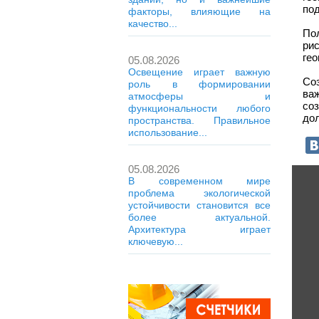
под
факторы, влияющие на
качество...
По
ри
гео
05.08.2026
Освещение играет важную
Со
роль в формировании
ва
атмосферы и
со
функциональности любого
дол
пространства. Правильное
использование...
05.08.2026
В современном мире
проблема экологической
устойчивости становится все
более актуальной.
Архитектура играет
ключевую...