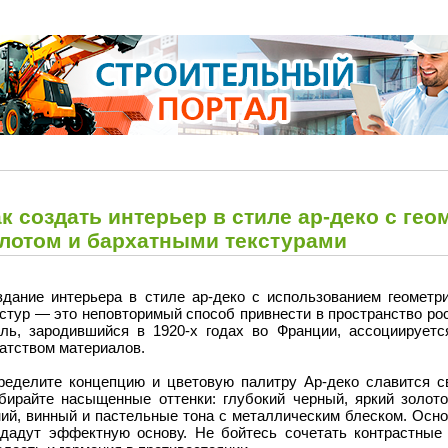
к создать интерьер в стиле ар-деко с ге
олотом и бархатными текстурами
здание интерьера в стиле ар-деко с использованием геометри
стур — это неповторимый способ привнести в пространство рос
иль, зародившийся в 1920-х годах во Франции, ассоциирует
атством материалов.
ределите концепцию и цветовую палитру Ар-деко славится с
бирайте насыщенные оттенки: глубокий черный, яркий золот
ний, винный и пастельные тона с металлическим блеском. Осн
здадут эффектную основу. Не бойтесь сочетать контрастные 