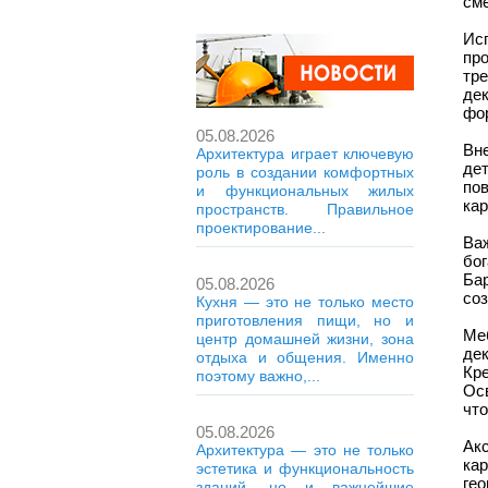
сме
Ис
про
тр
де
фо
05.08.2026
Вн
Архитектура играет ключевую
де
роль в создании комфортных
по
и функциональных жилых
кар
пространств. Правильное
проектирование...
Ва
бо
Ба
05.08.2026
со
Кухня — это не только место
приготовления пищи, но и
Ме
центр домашней жизни, зона
де
отдыха и общения. Именно
Кр
поэтому важно,...
Ос
что
05.08.2026
Ак
Архитектура — это не только
ка
эстетика и функциональность
ге
зданий, но и важнейшие