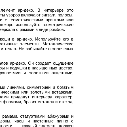
лемент ар-деко. В интерьере это
нты узоров включают зигзаги, полосы,
ои с геометрическими принтами или
екоре используйте геометрические
еркала с рамами в виде ромбов.
оши в ар-деко. Используйте его в
оративные элементы. Металлические
 и тепло. Не забывайте о золоченых
алов ар-деко. Он создает ощущение
уфы и подушки в насыщенных цветах.
рхностями и золотыми акцентами,
ми линиями, симметрией и богатым
ическими или золотыми вставками.
ами придадут интерьеру характер.
 формами, бра из металла и стекла,
 рамами, статуэтками, абажурами и
азоны, часы и настенные панно с
женности — каждый элемент должен