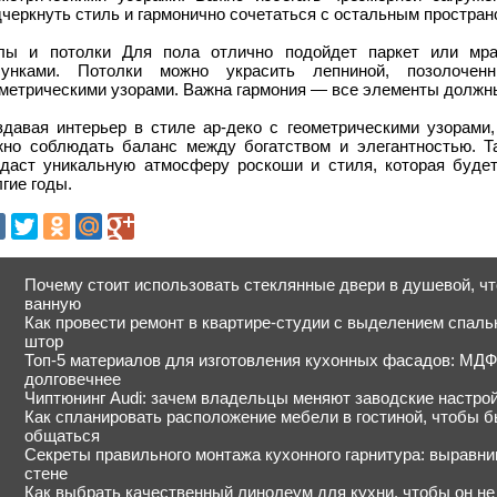
черкнуть стиль и гармонично сочетаться с остальным простран
лы и потолки Для пола отлично подойдет паркет или мра
сунками. Потолки можно украсить лепниной, позолоче
метрическими узорами. Важна гармония — все элементы должны
здавая интерьер в стиле ар-деко с геометрическими узорами,
жно соблюдать баланс между богатством и элегантностью. Т
здаст уникальную атмосферу роскоши и стиля, которая будет
гие годы.
Почему стоит использовать стеклянные двери в душевой, ч
ванную
Как провести ремонт в квартире-студии с выделением спал
штор
Топ-5 материалов для изготовления кухонных фасадов: МДФ, 
долговечнее
Чиптюнинг Audi: зачем владельцы меняют заводские настро
Как спланировать расположение мебели в гостиной, чтобы б
общаться
Секреты правильного монтажа кухонного гарнитура: выравни
стене
Как выбрать качественный линолеум для кухни, чтобы он не