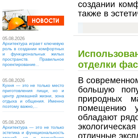
создании комф
также в эстет
05.08.2026
Архитектура играет ключевую
роль в создании комфортных
Использова
и функциональных жилых
пространств. Правильное
отделки фас
проектирование...
В современном
05.08.2026
Кухня — это не только место
большую попу
приготовления пищи, но и
центр домашней жизни, зона
природных м
отдыха и общения. Именно
помещению у
поэтому важно,...
обладают рядо
05.08.2026
экологическ
Архитектура — это не только
эстетика и функциональность
отличные эксп
зданий, но и важнейшие