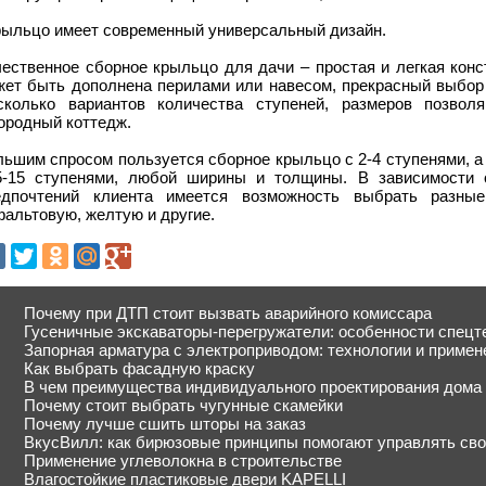
крыльцо имеет современный универсальный дизайн.
чественное сборное крыльцо для дачи – простая и легкая конс
жет быть дополнена перилами или навесом, прекрасный выбор 
сколько вариантов количества ступеней, размеров позво
ородный коттедж.
ьшим спросом пользуется сборное крыльцо с 2-4 ступенями, а
5-15 ступенями, любой ширины и толщины. В зависимости 
едпочтений клиента имеется возможность выбрать разные 
альтовую, желтую и другие.
Почему при ДТП стоит вызвать аварийного комиссара
Гусеничные экскаваторы-перегружатели: особенности спецт
Запорная арматура с электроприводом: технологии и примен
Как выбрать фасадную краску
В чем преимущества индивидуального проектирования дома
Почему стоит выбрать чугунные скамейки
Почему лучше сшить шторы на заказ
ВкусВилл: как бирюзовые принципы помогают управлять сво
Применение углеволокна в строительстве
Влагостойкие пластиковые двери KAPELLI