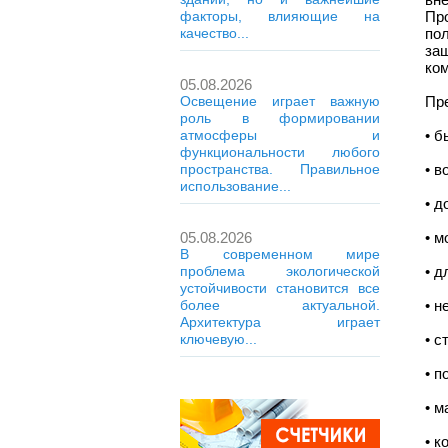
факторы, влияющие на
Пр
качество...
по
за
ком
05.08.2026
Освещение играет важную
Пр
роль в формировании
атмосферы и
• б
функциональности любого
пространства. Правильное
• в
использование...
• д
05.08.2026
• м
В современном мире
проблема экологической
• д
устойчивости становится все
более актуальной.
• н
Архитектура играет
ключевую...
• с
• п
• м
• к