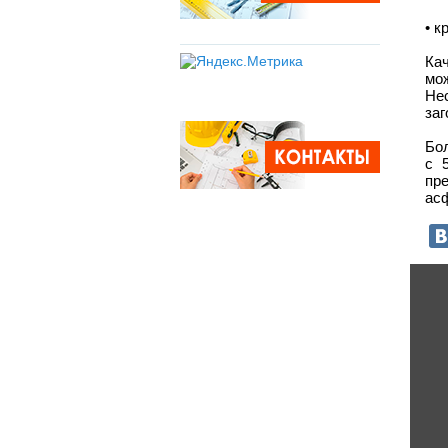
• 
Ка
мо
Не
заг
Бол
с 
пр
асф