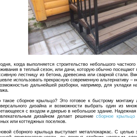
годня, когда выполняется строительство небольшого частного
оживания в теплый сезон, или дачи, которую обычно посещают
сивную лестницу из бетона, древесина или сварной стали. Вм
шевле использовать прекрасную современную альтернативу – н
возможностью дальнейшей разборки, например, для укладки на
ажа.
о такое сборное крыльцо? Это готовое к быстрому монтажу л
иверсального дизайна и возможности выбрать один из множ
четающееся с входом и дверью в небольшое здание. Надежная 
ивлекательным дизайном делает решение
сборное крыльцо 
чных или коттеджных поселков.
новой сборного крыльца выступает металлокаркас. С целью 
ешней привлекательности, он покрыт стойким цветным слое