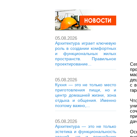
05.08.2026
Архитектура играет ключевую
роль в создании комфортных
и функциональных жилых
пространств. Правильное
проектирование...
Се
пр
мас
05.08.2026
де
Кухня — это не только место
с 
приготовления пищи, но и
гар
центр домашней жизни, зона
отдыха и общения. Именно
Чт
поэтому важно,...
ун
со
пр
05.08.2026
да
Архитектура — это не только
эстетика и функциональность
Ос
зданий, но и важнейшие
вн