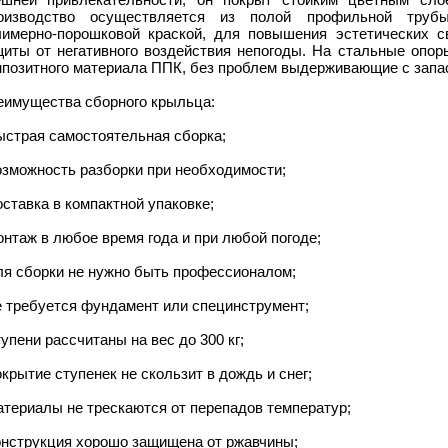
оизводство осуществляется из полой профильной трубы,
лимерно-порошковой краской, для повышения эстетических с
щиты от негативного воздействия непогоды. На стальные опор
позитного материала ППК, без проблем выдерживающие с запас
еимущества сборного крыльца:
ыстрая самостоятельная сборка;
озможность разборки при необходимости;
оставка в компактной упаковке;
онтаж в любое время года и при любой погоде;
ля сборки не нужно быть профессионалом;
е требуется фундамент или специнструмент;
тупени рассчитаны на вес до 300 кг;
окрытие ступенек не скользит в дождь и снег;
атериалы не трескаются от перепадов температур;
онструкция хорошо защищена от ржавчины;