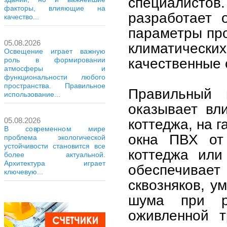
специалисто
факторы, влияющие на
разработает 
качество...
параметры про
05.08.2026
климатически
Освещение играет важную
качественные 
роль в формировании
атмосферы и
функциональности любого
пространства. Правильное
Правильный 
использование...
оказывает вл
05.08.2026
коттеджа, на 
В современном мире
окна ПВХ о
проблема экологической
устойчивости становится все
коттеджа или
более актуальной.
Архитектура играет
обеспечива
ключевую...
сквозняков, у
шума при р
оживленной т