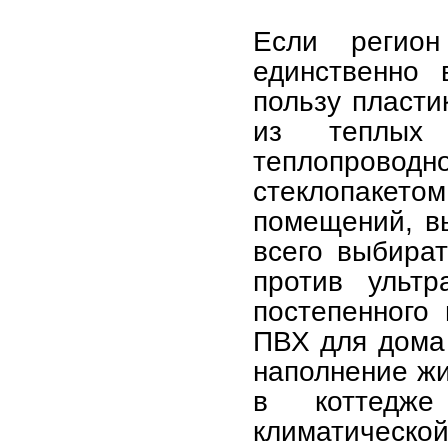
Если регион
единственно
пользу пласт
из теплых
теплопровод
стеклопакето
помещений, в
всего выбира
против ультр
постепенного
ПВХ для дома
наполнение ж
в коттедже
климатической