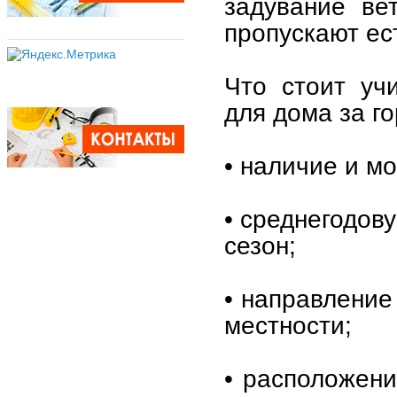
задувание ве
пропускают ес
Что стоит уч
для дома за г
• наличие и м
• среднегодов
сезон;
• направление
местности;
• расположен