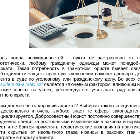
знь полна неожиданностей – никто не застрахован от п
потетически, любому гражданину однажды может понадоб
воката. Такая потребность в грамотном юристе бывает свя
обходимости защиты прав при заключении важного договора до
иента в суде по уголовному или гражданскому делу. Во всех 
ps://femida-almaty.kz/
является ключевым фактором, влияющим на
сокие шансы на успех, рекомендуется учитывать ряд призн
тного юриста.
ким должен быть хороший адвокат? Выбирая такого специалист
 досконально и очень глубоко знает те сферы законодател
циализируется. Добросовестный юрист постоянно совершенству
дневно следит за постоянными изменениями в законах и нормат
еет и не боится применять теоретические познания на практик
йти скрытые от неопытного глаза нюансы в законах (так 
грать» в пользу клиента.