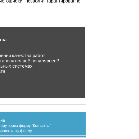
ые ошибки, позволит гарантированно
тва
чении качества работ
тановятся всё популярнее?
льных системах
ата
ьна
тору через форму "Контакты"
ьзовать эту форму