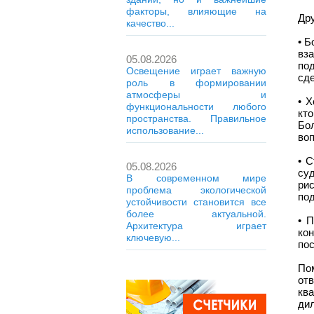
факторы, влияющие на
Дру
качество...
• Б
вз
05.08.2026
по
Освещение играет важную
сд
роль в формировании
атмосферы и
• 
функциональности любого
кт
пространства. Правильное
Бо
использование...
во
• 
05.08.2026
су
В современном мире
ри
проблема экологической
по
устойчивости становится все
более актуальной.
• 
Архитектура играет
ко
ключевую...
по
По
от
кв
ди