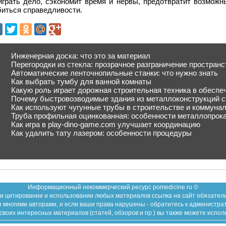
играть дело, сэкономит время и нервы, предотвратит возможн
биться справедливости.
Инженерная доска: что это за материал
Перегородки из стекла: прозрачное разграничение пространс
Автоматические ленточнопильные станки: что нужно знать
Как выбрать тумбу для ванной комнаты
Какую роль играет дорожная строительная техника в обеспе
Почему быстровозводимые здания из металлоконструкций с
Как используют чугунные трубы в строительстве и коммуна
Труба профильная оцинкованная: особенности металлопрок
Как игра в play-dino-game.com улучшает координацию
Как удалить тату лазером: особенности процедуры
Информационный некоммерческий ресурс pomedicine.ru ©
и цитировании и использовании любых материалов ссылка на сайт обязател
 многими авторами, и если ваши права нарушены - обратитесь к администра
воих интересных материалов (статей, обзоров и пр.) вы также можете испол