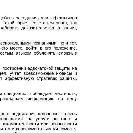
судебных заседаниях учит эффективно
 Такой юрист со стажем знает, как
дбирать доказательства, а значит,
ссиональными познаниями, но и тот,
его место, войти в его положение.
ростым языком объяснять сложные
 построении адвокатской защиты на
дел, учтет всевозможные нюансы и
ет эффективную стратегию защиты,
й специалист соблюдает честность,
 разглашает информацию по делу
ного подписания договоров – очень
переплатить за услуги опытного и
 некомпетентности или неопытности
опытом и хорошими отзывами поможет