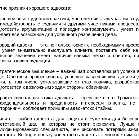
гие признаки хорошего адвоката:
ольшой опыт судебной практики, многолетний стаж участия в 
аимодействовать с судьями и другими участниками процесса.
дготовить аргументацию и приводит контраргументы, умеет по
елает всё возможное для успешного разрешения дела.
Хороший адвокат – это не только юрист с необходимыми профе
о умеет внимательно выслушать клиента, поставить себя на 
льшое значение имеет наличие навыка четко и понятно, п
просы в юриспруденции.
Стратегическое мышление – важнейшая составляющая успеха в
де. Опытный профессионал, успешно разрешивший десятки 
ски, в том числе ускользающие от глаз новичка, разработа
дготовится к возможным ходам стороны обвинения.
Профессиональная этика адвоката – превыше всего. Грамотны
нфиденциальность и преданность интересам клиента, не
сторонним, соблюдает принципы адвокатской тайны.
мните – выбор адвоката для защиты в суде или для безопас
ветственный шаг, на котором не стоит экономить. Лучше 
алифицированного специалиста, чем рисковать потерями из-за
летанта. Выбор в пользу известного адвоката с многолетним 