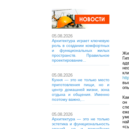
05.08.2026
Архитектура играет ключевую
роль в создании комфортных
и функциональных жилых
Жи
пространств. Правильное
Ги
проектирование...
ад
не
кл
05.08.2026
htt
Кухня — это не только место
вы
приготовления пищи, но и
опы
центр домашней жизни, зона
отдыха и общения. Именно
Ка
поэтому важно,...
он
спе
еже
05.08.2026
ум
Архитектура — это не только
на
эстетика и функциональность
«сы
зданий, но и важнейшие