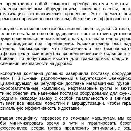
уз представлял собой комплект преобразователя частоты
равления различным оборудованием, таким как насосы, вент
томатизацию технологических процессов. Этот элемент не
временных промышленных систем, обеспечивая эффективность 
я осуществления перевозки был использован седельный тягач,
желого и негабаритного оборудования в соответствии с устано
рузки проводилась через задний доступ, что значительно упр
ск повреждений при перемещении. Блок-контейнер был на
ательно зафиксирован, что обеспечивало его безопасност
атформа трала позволила без проблем перевозить большие и т
ебования по допустимой высоте для транспортных средств 
спечения безопасности на дорогах.
анспортная компания успешно завершила поставку оборудо
сёлок ГПЗ Южный, расположенный в Баунтовском Эвенкийск
ециализируемся на регулярной доставке негабаритных грузов
рно-обогатительные комплексы, нефтегазовые кусты и вахт
итично обеспечить надежные поставки оборудования для функц
дходим к каждому заказу с особой тщательностью и вниман
итывает все нюансы логистики и маршрутизации, чтобы гара
ксимальную эффективность в доставке.
итывая специфику перевозок по сложным маршрутам, мы орг
обы минимизировать время в пути и гарантировать безо
офессионалов всегда готова предложить оптимальные р