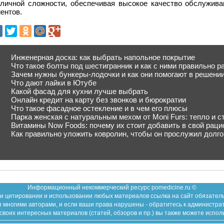
зличной сложности, обеспечивая высокое качество обслужива
ентов.
Инженерная доска: как выбрать напольное покрытие
Что такое болты под шестигранник и как с ними правильно р
Зачем нужны бункеры-лодочки и как они помогают в решени
Что дают лайки в Ютубе
Какой фасад для кухни лучше выбрать
Онлайн кредит на карту без звонков и бюрократии
Что такое фасадное остекление и в чем его плюсы
Парка женская с натуральным мехом от Moni Furs: тепло и с
Витамины Now Foods: почему их стоит добавить в свой раци
Как правильно уложить ковролин, чтобы он прослужил долго
Информационный некоммерческий ресурс pomedicine.ru ©
и цитировании и использовании любых материалов ссылка на сайт обязател
 многими авторами, и если ваши права нарушены - обратитесь к администра
воих интересных материалов (статей, обзоров и пр.) вы также можете испол