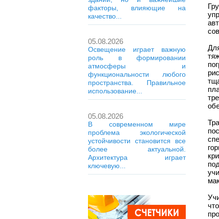
Гр
факторы, влияющие на
уп
качество...
ав
со
05.08.2026
Дл
Освещение играет важную
тя
роль в формировании
пог
атмосферы и
ри
функциональности любого
тщ
пространства. Правильное
пл
использование...
тр
обе
05.08.2026
Тр
В современном мире
по
проблема экологической
сп
устойчивости становится все
го
более актуальной.
кр
Архитектура играет
по
ключевую...
уч
ма
Уч
чт
пр