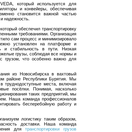
 VEDA, который используется для
иляторы и конвейеры, обеспечивая
изменно становится важной частью
и надежность.
 который обеспечил транспортировку
вленными требованиями. Организация
остило сам процесс и минимизировало
дежно установлен на платформе и
ь и стабильность в пути. Низкая
яжелые грузы, соблюдая все нормы и
с грузом, что особенно важно для
вания из Новосибирска в вахтовый
ом районе Республики Бурятия. Мы
 в труднодоступные места, включая
овые посёлки. Понимая, насколько
ионирования таких предприятий, мы
ием. Наша команда профессионалов
нтировать бесперебойную работу и
анизуем логистику таким образом,
пасность доставки. Наша команда
ешения для
транспортировки грузов