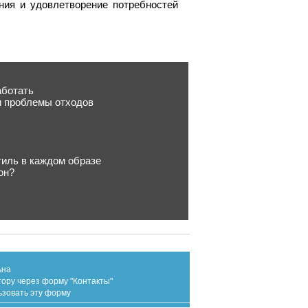
ния и удовлетворение потребностей
аботать
и проблемы отходов
тиль в каждом образе
он?
ьна
тору через форму "Контакты"
ьзовать эту форму