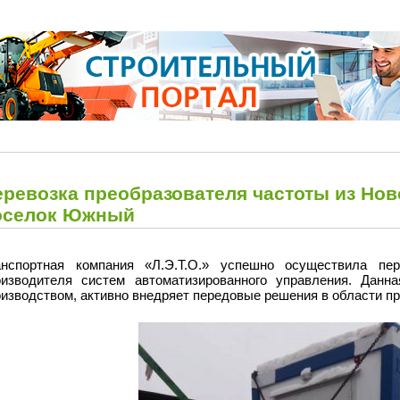
еревозка преобразователя частоты из Но
оселок Южный
анспортная компания «Л.Э.Т.О.» успешно осуществила пер
оизводителя систем автоматизированного управления. Данн
оизводством, активно внедряет передовые решения в области 