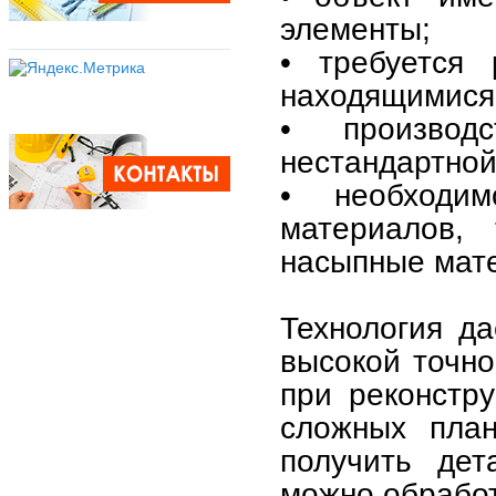
элементы;
• требуется 
находящимися 
• производ
нестандартной
• необходи
материалов, 
насыпные мат
Технология д
высокой точно
при реконстр
сложных план
получить дет
можно обработ