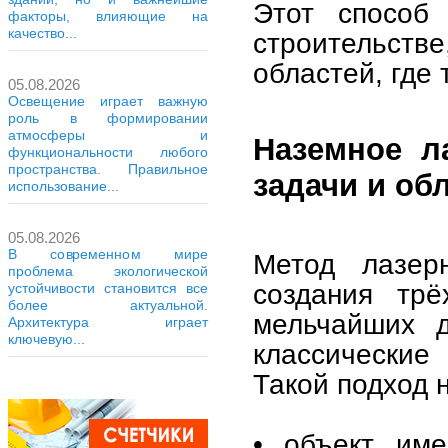
Этот способ 
факторы, влияющие на
качество...
строительст
областей, где
05.08.2026
Освещение играет важную
роль в формировании
атмосферы и
Наземное л
функциональности любого
пространства. Правильное
задачи и об
использование...
05.08.2026
В современном мире
Метод лазерн
проблема экологической
создания трё
устойчивости становится все
более актуальной.
мельчайших д
Архитектура играет
ключевую...
классические
Такой подход 
• объект им