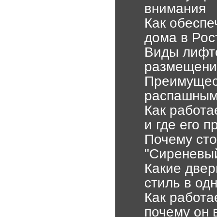
внимания
Как обеспе
дома в Рос
Виды лифто
размещени
Преимущес
распашным
Как работа
и где его 
Почему сто
"Сиреневы
Какие двер
стиль в од
Как работа
почему он 