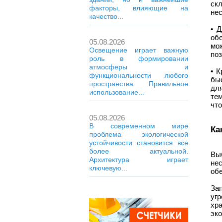
ск
факторы, влияющие на
нес
качество...
• 
об
05.08.2026
мо
Освещение играет важную
поз
роль в формировании
атмосферы и
• 
функциональности любого
бы
пространства. Правильное
дл
использование...
те
что
05.08.2026
В современном мире
Ка
проблема экологической
устойчивости становится все
более актуальной.
Вы
Архитектура играет
не
ключевую...
об
За
угр
хр
эко