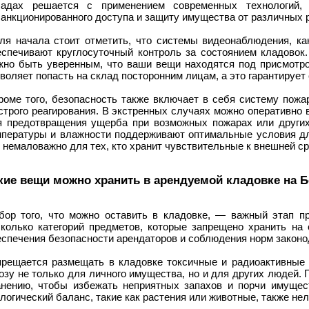
ладах решается с применением современных технологий,
анкционированного доступа и защиту имущества от различных 
Для начала стоит отметить, что системы видеонаблюдения, ка
еспечивают круглосуточный контроль за состоянием кладовок.
жно быть уверенным, что ваши вещи находятся под присмотро
воляет попасть на склад посторонним лицам, а это гарантирует
Кроме того, безопасность также включает в себя систему пож
строго реагирования. В экстренных случаях можно оперативно 
я предотвращения ущерба при возможных пожарах или других
мпературы и влажности поддерживают оптимальные условия дл
 немаловажно для тех, кто хранит чувствительные к внешней с
кие вещи можно хранить в арендуемой кладовке на 
бор того, что можно оставить в кладовке, — важный этап пр
сколько категорий предметов, которые запрещено хранить на 
еспечения безопасности арендаторов и соблюдения норм законо
прещается размещать в кладовке токсичные и радиоактивные в
озу не только для личного имущества, но и для других людей.
анению, чтобы избежать неприятных запахов и порчи имущес
логический баланс, такие как растения или животные, также нел