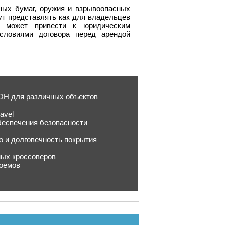
ных бумаг, оружия и взрывоопасных
гут представлять как для владельцев
л может привести к юридическим
словиями договора перед арендой
ОН для различных объектов
avel
беспечения безопасности
о и долговечность покрытия
ых кроссоверов
доемов