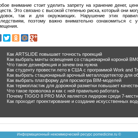
обое внимание стоит уделить запрету на хранение денег, цен
еств. Это связано с высокой степенью риска, который они мо
адовок, так и для окружающих. Нарушение этих прави
следствиям, поэтому важно внимательно ознакомиться с у
мещения.
Как ARTSLIDE повышает точность проекций
Как выбрать мачты освещения со стационарной короной ВМ
Что такое дезинфекция и зачем она нужна
Как студенту провести лето в США с программой Work and Tr
Как выбрать стационарный арочный металлодетектор для о
Как выбрать платформу для просмотра BIM-моделей
Как термопластик для дорожной разметки повышает качеств
Что такое проволока и как с ней правильно работать
Почему TIGGO 8 PRO MAX является лидером среди 7-местн
Как проходит проектирование и создание искусственных во
Информационный некоммерческий ресурс pomedicine.ru ©