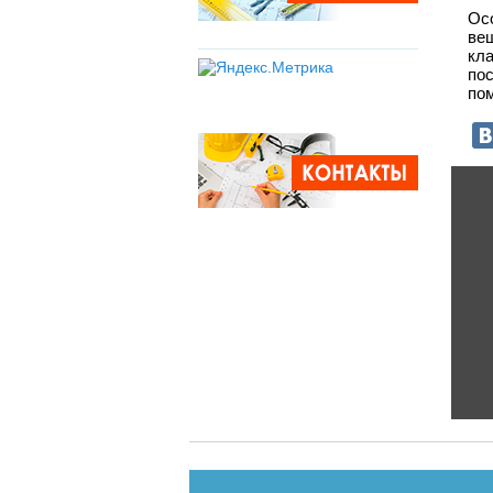
Ос
вещ
кл
по
по