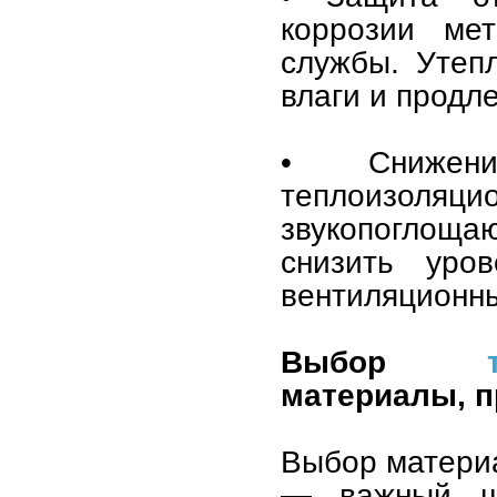
коррозии мет
службы. Утеп
влаги и продле
• Снижен
теплоизол
звукопоглощ
снизить уро
вентиляционн
Выбор
материалы, 
Выбор материа
— важный ша