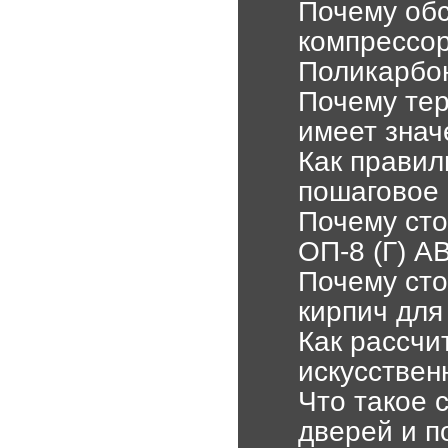
Почему об
компрессор
Поликарбон
Почему те
имеет знач
Как правил
пошаговое 
Почему сто
ОП-8 (Г) А
Почему сто
кирпич для
Как рассчи
искусствен
Что такое 
дверей и п