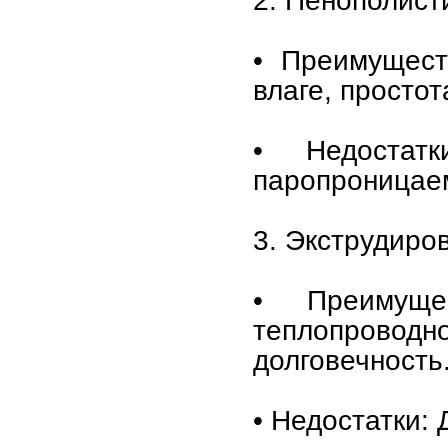
2. Пенополист
• Преимущест
влаге, просто
• Недостат
паропроницае
3. Экструдиро
• Преимуще
теплопрово
долговечность
• Недостатки: