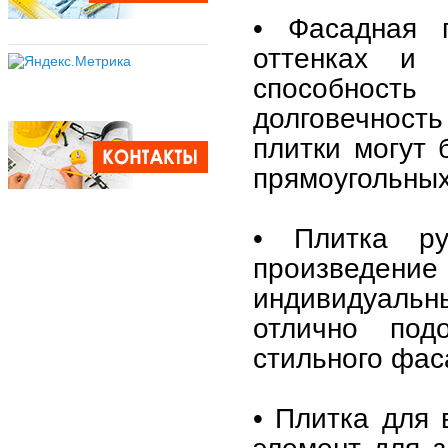
• Фасадная п
оттенках и 
способност
долговечност
плитки могут 
прямоугольных
• Плитка р
произведени
индивидуальн
отлично под
стильного фас
• Плитка для