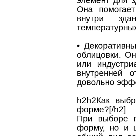
элемент для з
Она помогает
внутри зд
температурных
• Декоративн
облицовки. Он
или индустри
внутренней о
довольно эфф
h2h2Как выбр
форме?[/h2]
При выборе п
форму, но и 