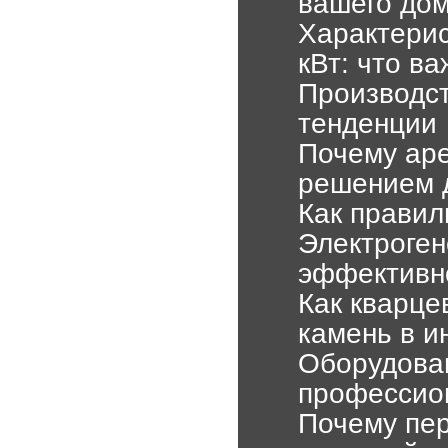
вашего до
Характерис
кВт: что ва
Производст
тенденции
Почему аре
решением 
Как правил
Электроген
эффективн
Как кварце
камень в и
Оборудован
профессио
Почему пер