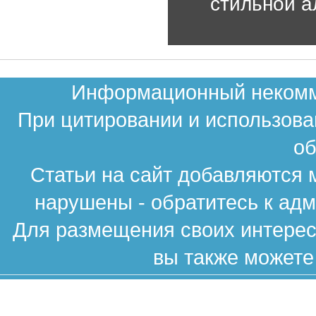
стильной а
Информационный некомме
При цитировании и использова
об
Статьи на сайт добавляются 
нарушены - обратитесь к ад
Для размещения своих интересн
вы также можете