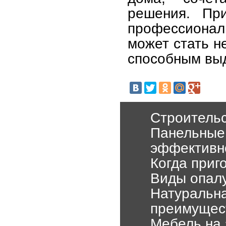
решения. Пр
профессионал
может стать н
способным выд
Строительс
Панельные
эффективно
Когда приг
Виды опал
Натуральна
преимущест
Мебель на 