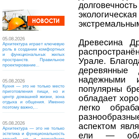
долговечность
экологическ
экстремальным
05.08.2026
Древесина Д
Архитектура играет ключевую
роль в создании комфортных
распространё
и функциональных жилых
Урале. Благод
пространств. Правильное
проектирование...
деревянные 
надежными и
05.08.2026
Кухня — это не только место
популярны бр
приготовления пищи, но и
обладает хор
центр домашней жизни, зона
отдыха и общения. Именно
легко обраб
поэтому важно,...
разнообразн
05.08.2026
аспектом явл
Архитектура — это не только
ели — обл
эстетика и функциональность
зданий, но и важнейшие