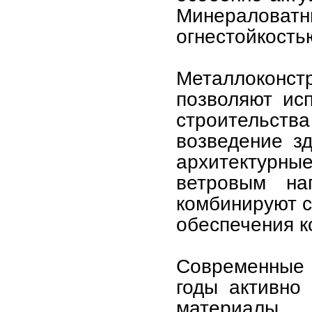
Минераловатн
огнестойкость
Металлокон
позволяют ис
строительс
возведение з
архитектурны
ветровым наг
комбинируют 
обеспечения к
Современные 
годы активно
материалы,