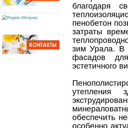
благодаря с
теплоизоля
пенобетон поз
затраты врем
теплопроводно
зим Урала. В
фасадов дл
эстетичного ви
Пенополистир
утепления з
экструдиро
минераловат
обеспечить не
особенно акту