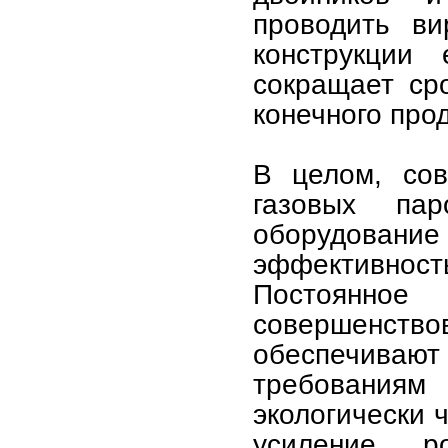
проводить ви
конструкции
сокращает ср
конечного прод
В целом, сов
газовых пар
оборудова
эффективност
Постоянн
совершенств
обеспечив
требования
экологически 
усиление ро