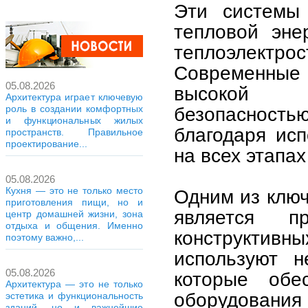
Эти системы
тепловой эне
теплоэлект
Современные
05.08.2026
высокой э
Архитектура играет ключевую
роль в создании комфортных
безопасност
и функциональных жилых
благодаря ис
пространств. Правильное
проектирование...
на всех этапах
05.08.2026
Кухня — это не только место
Одним из ключ
приготовления пищи, но и
является п
центр домашней жизни, зона
отдыха и общения. Именно
конструктивн
поэтому важно,...
используют 
05.08.2026
которые обе
Архитектура — это не только
оборудования
эстетика и функциональность
зданий, но и важнейшие