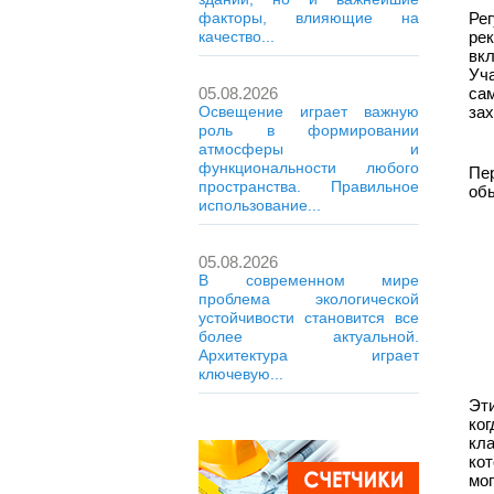
Рег
факторы, влияющие на
рек
качество...
вк
Уч
са
05.08.2026
зах
Освещение играет важную
роль в формировании
атмосферы и
функциональности любого
Пе
пространства. Правильное
об
использование...
05.08.2026
В современном мире
проблема экологической
устойчивости становится все
более актуальной.
Архитектура играет
ключевую...
Эт
ко
кл
ко
мо