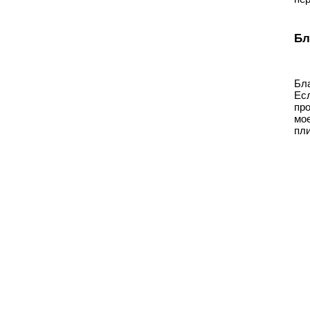
Бл
Бл
Есл
пр
мо
пли