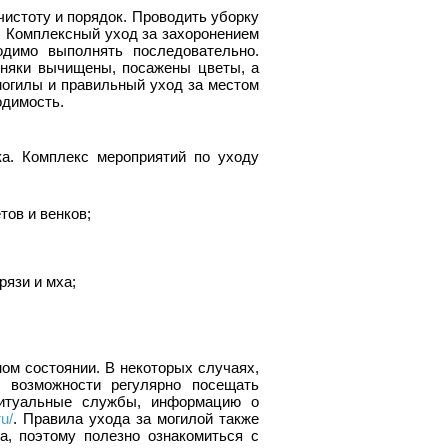
чистоту и порядок. Проводить уборку
ю. Комплексный уход за захоронением
одимо выполнять последовательно.
орняки вычищены, посажены цветы, а
могилы и правильный уход за местом
одимость.
а. Комплекс мероприятий по уходу
тов и венков;
рязи и мха;
ом состоянии. В некоторых случаях,
 возможности регулярно посещать
ритуальные службы, информацию о
u/
. Правила ухода за могилой также
а, поэтому полезно ознакомиться с