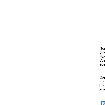
По
оч
по
Уст
все
Са
пр
пр
все