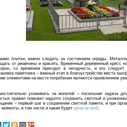
мимо плитки, важно следить за состоянием ограды. Металли
ищать от ржавчины и красить. Временный деревянный крест, к
хорон, со временем приходит в негодность, и его следует 
ановка памятника – важный этап в благоустройстве места захор
ми элементами на месте погребения являются проявлением ува
мостоятельно ухаживать за могилой – посильная задача дл
остых правил поможет надолго сохранить светлый и ухоженный
ощание – первый шаг в сохранении светлой памяти, и при орг
 моменты, в том числе и какая будет
цена на гроб
.