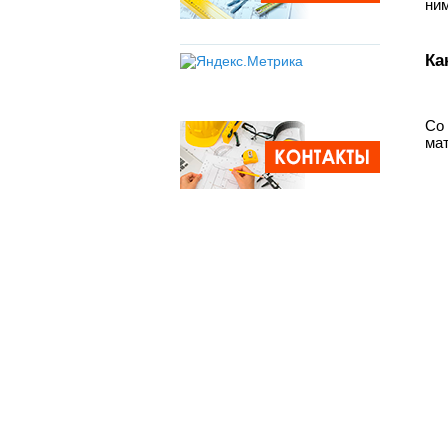
ним
Ка
Со
мат