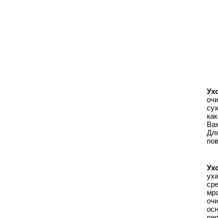
Ух
оч
су
ка
Важ
Для
пов
Ух
ух
ср
мр
оч
ос
пер