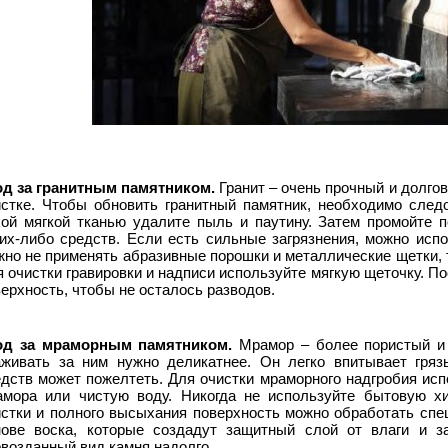
од за гранитным памятником.
Гранит – очень прочный и долгов
истке. Чтобы обновить гранитный памятник, необходимо след
хой мягкой тканью удалите пыль и паутину. Затем промойте п
ких-либо средств. Если есть сильные загрязнения, можно исп
но не применять абразивные порошки и металлические щетки, т
 очистки гравировки и надписи используйте мягкую щеточку. П
ерхность, чтобы не осталось разводов.
од за мраморным памятником.
Мрамор – более пористый и м
аживать за ним нужно деликатнее. Он легко впитывает гряз
едств может пожелтеть. Для очистки мраморного надгробия ис
амора или чистую воду. Никогда не используйте бытовую х
истки и полного высыхания поверхность можно обработать сп
нове воска, которые создадут защитный слой от влаги и за
возданный вид камня надолго.