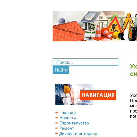
Ух
Найти
с
Ух
По
мо
пр
Главная
пог
Новости
Строительство
Ремонт
Дизайн и интерьер