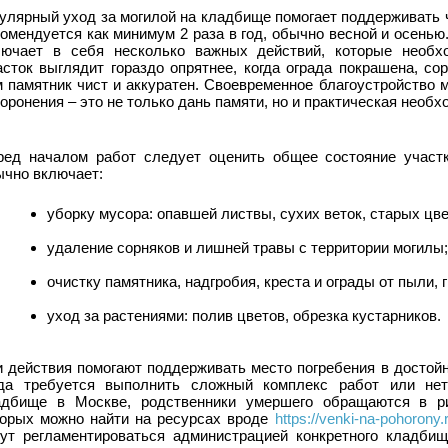
улярный уход за могилой на кладбище помогает поддерживать 
омендуется как минимум 2 раза в год, обычно весной и осень
лючает в себя несколько важных действий, которые необх
асток выглядит гораздо опрятнее, когда ограда покрашена, с
м памятник чист и аккуратен. Своевременное благоустройство 
оронения – это не только дань памяти, но и практическая необх
ред началом работ следует оценить общее состояние участк
ычно включает:
уборку мусора: опавшей листвы, сухих веток, старых цве
удаление сорняков и лишней травы с территории могилы;
очистку памятника, надгробия, креста и ограды от пыли, г
уход за растениями: полив цветов, обрезка кустарников.
и действия помогают поддерживать место погребения в достойн
гда требуется выполнить сложный комплекс работ или нет
адбище в Москве, родственники умершего обращаются в 
торых можно найти на ресурсах вроде
https://venki-na-pohorony.r
гут регламентироваться администрацией конкретного кладбищ