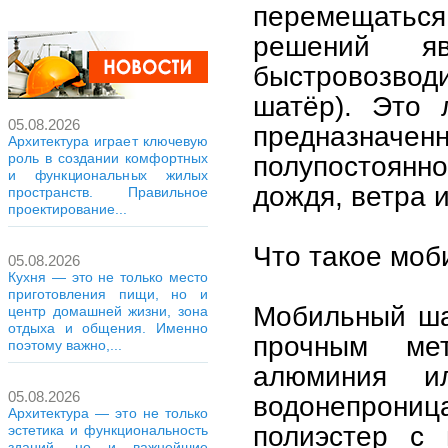
перемещатьс
решений я
быстровозвод
шатёр). Это л
05.08.2026
предназначе
Архитектура играет ключевую
роль в создании комфортных
полупостоянн
и функциональных жилых
дождя, ветра 
пространств. Правильное
проектирование...
Что такое мо
05.08.2026
Кухня — это не только место
приготовления пищи, но и
Мобильный шат
центр домашней жизни, зона
отдыха и общения. Именно
прочным ме
поэтому важно,...
алюминия и
05.08.2026
водонепрони
Архитектура — это не только
полиэстер с 
эстетика и функциональность
зданий, но и важнейшие