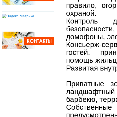
правило, ого
охраной.
Контроль д
безопаснос
домофоны, эле
Консьерж-се
гостей, при
помощь жильц
Развитая внут
Приватные зо
ландшафтный 
барбекю, терр
Собственные
предусмотре