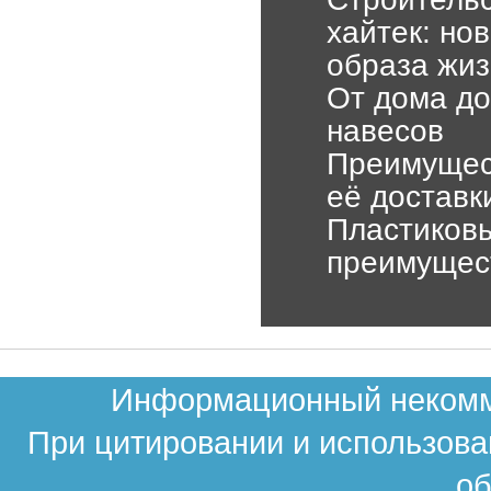
хайтек: но
образа жиз
От дома д
навесов
Преимущес
её доставк
Пластиковы
преимущест
Информационный некомме
При цитировании и использова
об