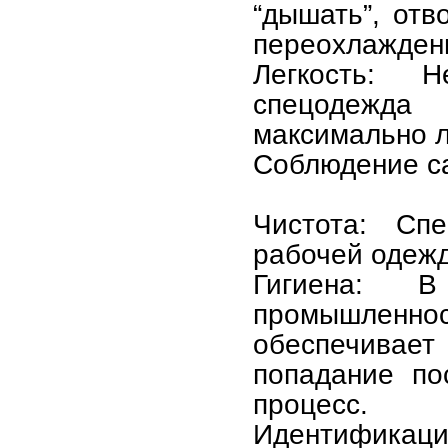
“дышать”, отв
переохлажден
Легкость: 
спецодежда
максимально л
Соблюдение са
Чистота: Спе
рабочей одежд
Гигиена: В
промышлен
обеспечива
попадание по
процесс.
Идентификаци