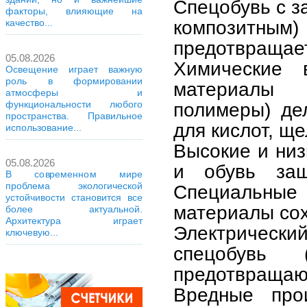
Спецобувь с з
факторы, влияющие на
композитны
качество...
предотвращает
05.08.2026
Химические 
Освещение играет важную
роль в формировании
материалы 
атмосферы и
функциональности любого
полимеры) де
пространства. Правильное
для кислот, щ
использование...
Высокие и низ
05.08.2026
и обувь за
В современном мире
проблема экологической
Специальны
устойчивости становится все
материалы сох
более актуальной.
Архитектура играет
Электрическ
ключевую...
спецобувь 
предотвращают
Вредные про