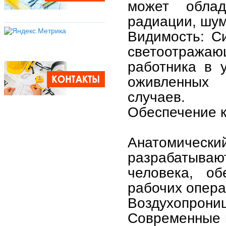
может обла
радиации, шум
Видимость: С
светоотражаю
работника в 
оживленных 
случаев.
Обеспечение к
Анатомическ
разрабатываю
человека, об
рабочих опера
Воздухопро
Современные 