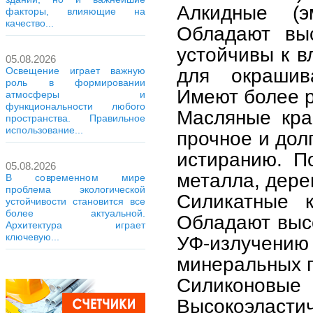
Алкидные (э
факторы, влияющие на
качество...
Обладают выс
устойчивы к в
05.08.2026
для окрашив
Освещение играет важную
роль в формировании
Имеют более р
атмосферы и
функциональности любого
Масляные кра
пространства. Правильное
использование...
прочное и дол
истиранию. П
05.08.2026
металла, дерев
В современном мире
проблема экологической
Силикатные к
устойчивости становится все
более актуальной.
Обладают выс
Архитектура играет
ключевую...
УФ-излуче
минеральных п
Силиконовые 
Высокоэла