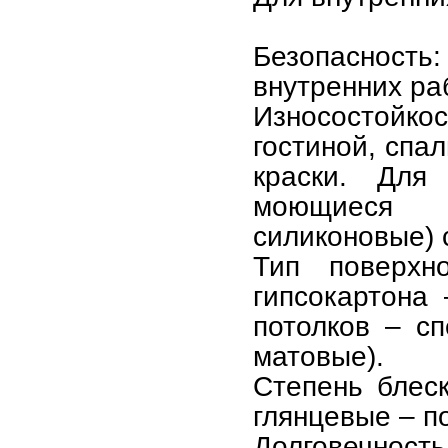
Безопасность:
внутренних ра
Износостойко
гостиной, спа
краски. Для
моющиеся к
силиконовые) 
Тип поверхн
гипсокартона
потолков – с
матовые).
Степень блес
глянцевые – п
Долговечно