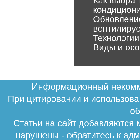
Как выбрат
кондицион
Обновлени
вентилиру
Технологии
Виды и осо
Информационный некомме
При цитировании и использова
об
Статьи на сайт добавляются 
нарушены - обратитесь к ад