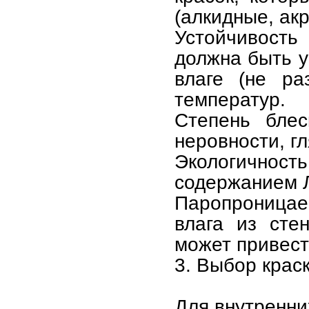
(алкидные, ак
Устойчивость
должна быть у
влаге (не ра
температур.
Степень блес
неровности, г
Экологично
содержанием 
Паропроницае
влага из сте
может привест
3. Выбор крас
Для внутренни