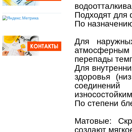
водоотталки
Подходят для 
По назначению
Для наружны
атмосферным 
перепады темп
Для внутренни
здоровья (ни
соединени
износостойким
По степени бл
Матовые: Скр
создают мягко