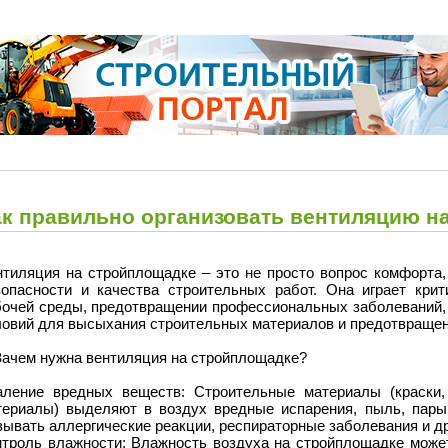
ак правильно организовать вентиляцию н
нтиляция на стройплощадке – это не просто вопрос комфорта,
зопасности и качества строительных работ. Она играет кри
бочей среды, предотвращении профессиональных заболеваний, 
ловий для высыхания строительных материалов и предотвращен
 Зачем нужна вентиляция на стройплощадке?
аление вредных веществ: Строительные материалы (краски, 
териалы) выделяют в воздух вредные испарения, пыль, пары
зывать аллергические реакции, респираторные заболевания и д
нтроль влажности: Влажность воздуха на стройплощадке может