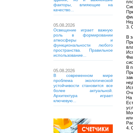
пл
факторы, влияющие на
Си
качество...
Пр
фил
Нед
05.08.2026
3. 
Освещение играет важную
роль в формировании
В з
атмосферы и
Пр
функциональности любого
вла
пространства. Правильное
Исп
использование...
Фи
си
В п
05.08.2026
Пр
В современном мире
за
проблема экологической
нед
устойчивости становится все
Ис
более актуальной.
Очи
Архитектура играет
На
ключевую...
Ес
усл
Мо
ил
Ра
4. 