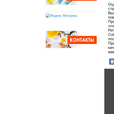
Оц
ст
Вы
по
Пр
чт
Рег
Со
пл
Пр
ка
ва