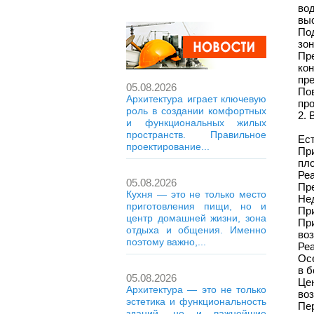
вод
выс
По
зон
Пр
ко
пр
05.08.2026
По
Архитектура играет ключевую
пр
роль в создании комфортных
2. 
и функциональных жилых
пространств. Правильное
Ес
проектирование...
При
пло
Реа
05.08.2026
Пре
Кухня — это не только место
Нед
приготовления пищи, но и
Пр
центр домашней жизни, зона
Пр
отдыха и общения. Именно
воз
поэтому важно,...
Ре
Ос
в 
05.08.2026
Це
Архитектура — это не только
воз
эстетика и функциональность
Пе
зданий, но и важнейшие