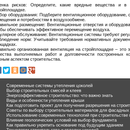
енка рисков: Определите, какие вредные вещества и в 
ройплощадке.
бор оборудования: Подберите вентиляционное оборудование, с
мещения и потребностям в воздухообмене.
авильное размещение: Вентиляционные отверстия и оборудов
обы обеспечивать эффективное перемещение воздуха.
улярное обслуживание: Вентиляционные системы требуют регул
блюдение норм: Учитывайте требования нормативных докумен
ощадках.
авильно организованная вентиляция на стройплощадке – это з
чества выполняемых работ и долговечности построенных ко
жным аспектом строительства.
Современные системы утепления цоколей
Выбор строительных смесей и клеев
Энергоэффективное строительство: что важно знать
Виды и особенности утепления крыши
Как подготовить проект для получения разрешения на строи
Советы по выбору строительных материалов для фасадных
Использование современных технологий при строительстве 
Влияние геологических условий на выбор фундамента
Как правильно укрепить основание под будущим зданием
Технологии строительства и отделки цоколей