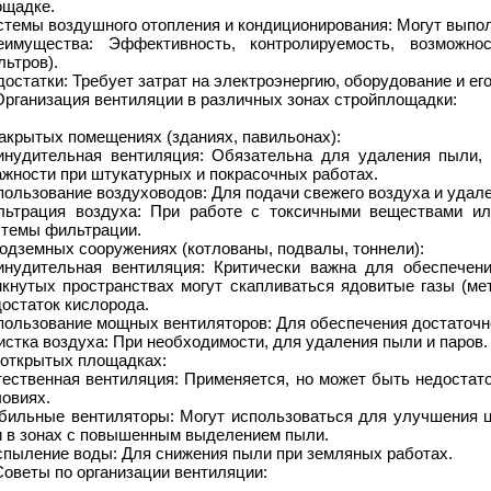
ощадке.
стемы воздушного отопления и кондиционирования: Могут выпо
еимущества: Эффективность, контролируемость, возможн
ьтров).
остатки: Требует затрат на электроэнергию, оборудование и ег
Организация вентиляции в различных зонах стройплощадки:
акрытых помещениях (зданиях, павильонах):
инудительная вентиляция: Обязательна для удаления пыли, 
жности при штукатурных и покрасочных работах.
ользование воздуховодов: Для подачи свежего воздуха и удале
льтрация воздуха: При работе с токсичными веществами и
стемы фильтрации.
одземных сооружениях (котлованы, подвалы, тоннели):
инудительная вентиляция: Критически важна для обеспечени
мкнутых пространствах могут скапливаться ядовитые газы (ме
остаток кислорода.
пользование мощных вентиляторов: Для обеспечения достаточн
стка воздуха: При необходимости, для удаления пыли и паров.
 открытых площадках:
тественная вентиляция: Применяется, но может быть недостат
овиях.
бильные вентиляторы: Могут использоваться для улучшения ц
и в зонах с повышенным выделением пыли.
спыление воды: Для снижения пыли при земляных работах.
Советы по организации вентиляции: