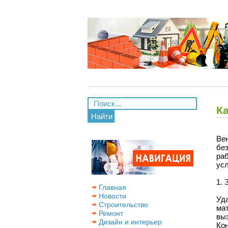
К
Найти
Ве
бе
ра
ус
1.
Главная
Новости
Уд
Строительство
ма
Ремонт
вы
Дизайн и интерьер
Ко