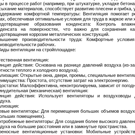
ы в процессе работ (например, при штукатурке, укладке бето
ыхание материалов, способствует развитию плесени и грибка, 
ддержание комфортной температуры: Вентиляция помогает ре
ах, обеспечивая оптимальные условия для труда в жаркое или 
едотвращение образования конденсата: Контроль влажн
нденсата на поверхностях, что важно для сохранения к
едотвращения коррозии металлических конструкций.
вышение производительности труда: Комфортные услови
оизводительности рабочих.
Виды вентиляции на стройплощадке:
тественная вентиляция:
нцип действия: Основана на разнице давлений воздуха (из-за
тности теплого и холодного воздуха).
лизация: Открытые окна, двери, проемы, специальные вентиля
имущества: Простота, отсутствие затрат на электроэнергию.
остатки: Малоэффективна, неконтролируема, зависит от погод
инудительная (механическая) вентиляция:
инцип действия: Использует вентиляторы и воздуховоды 
духа.
ализация:
евые вентиляторы: Для перемещения больших объемов воздуха 
больших помещениях).
нтробежные вентиляторы: Для создания более высокого давлени
духа на большие расстояния или в замкнутые пространства.
реносные вентиляционные установки: Мобильные устройст